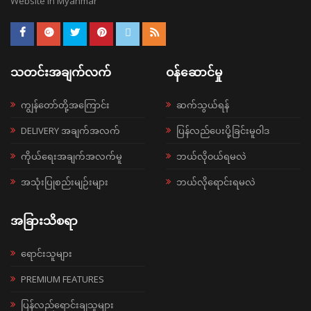
Website in Myanmar
သတင်းအချက်လက်
ဝန်ဆောင်မှု
ကျွန်တော်တို့အကြောင်း
ဆက်သွယ်ရန်
DELIVERY အချက်အလက်
ပြန်လည်ပေးပို့ခြင်းမူဝါဒ
ကိုယ်ရေးအချက်အလက်မူ
ဘယ်လို၀ယ်ရမလဲ
အသုံးပြုစည်းမျဉ်းများ
ဘယ်လိုရောင်းရမလဲ
အခြားသိစရာ
ရောင်းသူများ
PREMIUM FEATURES
ပြန်လည်ရောင်းချသူများ