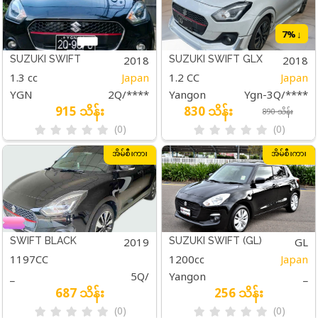
7
%↓
2018
2018
SUZUKI SWIFT
SUZUKI SWIFT GLX
1.3 cc
Japan
1.2 CC
Japan
YGN
2Q/****
Yangon
Ygn-3Q/****
915 သိန်း
830 သိန်း
890 သိန်း
(0)
(0)
အိမ်စီးကား
အိမ်စီးကား
2019
GL
SWIFT BLACK
SUZUKI SWIFT (GL)
1197CC
1200cc
Japan
BLACK
_
5Q/
Yangon
_
687 သိန်း
256 သိန်း
(0)
(0)