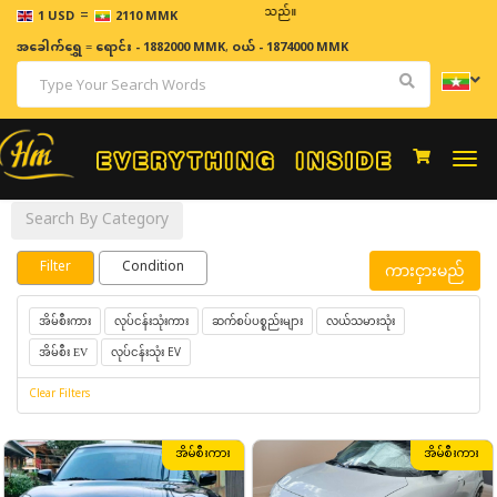
=
ဈေးနှုန်းများသည် အချိန်နှင့် အမျှပြောင်းလဲနိုင်သည်။
1 USD
2110 MMK
အခေါက်ရွှေ
=
ရောင်း - 1882000 MMK
,
ဝယ် - 1874000 MMK
Togg
navi
Search By Category
Filter
Condition
ကားငှားမည်
လုပ်ငန်းသုံးကား
ဆက်စပ်ပစ္စည်းများ
လယ်သမားသုံး
အိမ်စီးကား
လုပ်ငန်းသုံး EV
အိမ်စီး EV
Clear Filters
အိမ်စီးကား
အိမ်စီးကား