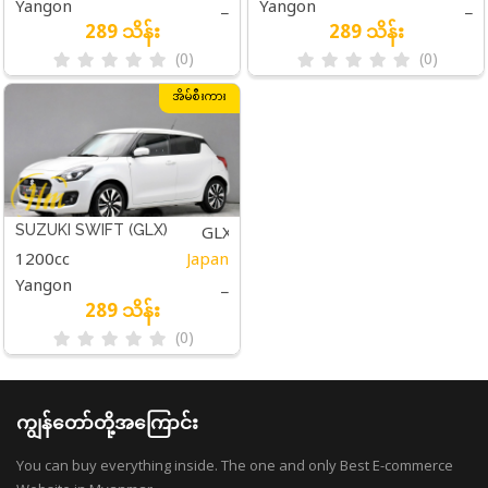
Yangon
_
Yangon
_
289 သိန်း
289 သိန်း
(0)
(0)
အိမ်စီးကား
GLX
SUZUKI SWIFT (GLX)
1200cc
Japan
WHITE
Yangon
_
289 သိန်း
(0)
ကျွန်တော်တို့အကြောင်း
You can buy everything inside. The one and only Best E-commerce