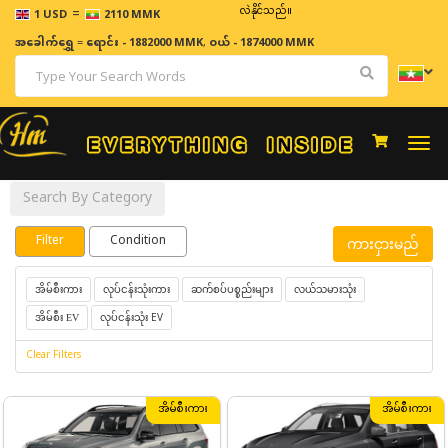
=
ဈေးနှုန်းများသည် အချိန်နှင့် အမျှပြောင်းလဲနိုင်သည်။
1 USD
2110 MMK
အခေါက်ရွှေ
=
ရောင်း - 1882000 MMK
,
ဝယ် - 1874000 MMK
Togg
navi
Search By Category
Filter
Condition
ကားငှားမည်
လုပ်ငန်းသုံးကား
ဆက်စပ်ပစ္စည်းများ
လယ်သမားသုံး
အိမ်စီးကား
လုပ်ငန်းသုံး EV
အိမ်စီး EV
Clear Filters
အိမ်စီးကား
အိမ်စီးကား