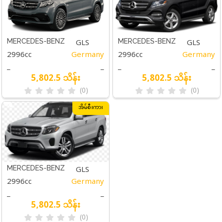
GLS
GLS
MERCEDES-BENZ
MERCEDES-BENZ
2996cc
Germany
2996cc
Germany
GLS 400 4MATIC
GLS 400 4MATIC
400
400
_
_
_
_
SILVER
BLACK
4MATIC
4MATIC
5,802.5 သိန်း
5,802.5 သိန်း
(0)
(0)
အိမ်စီးကား
GLS
MERCEDES-BENZ
2996cc
Germany
GLS 400 4MATIC
400
_
_
WHITE
4MATIC
5,802.5 သိန်း
(0)