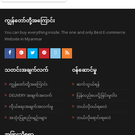
ကျွန်တော်တို့အကြောင်း
You can buy everything inside. The one and only Best E-commerce
Website in Myanmar
သတင်းအချက်လက်
ဝန်ဆောင်မှု
ကျွန်တော်တို့အကြောင်း
ဆက်သွယ်ရန်
DELIVERY အချက်အလက်
ပြန်လည်ပေးပို့ခြင်းမူဝါဒ
ကိုယ်ရေးအချက်အလက်မူ
ဘယ်လို၀ယ်ရမလဲ
အသုံးပြုစည်းမျဉ်းများ
ဘယ်လိုရောင်းရမလဲ
အခြားသိစရာ