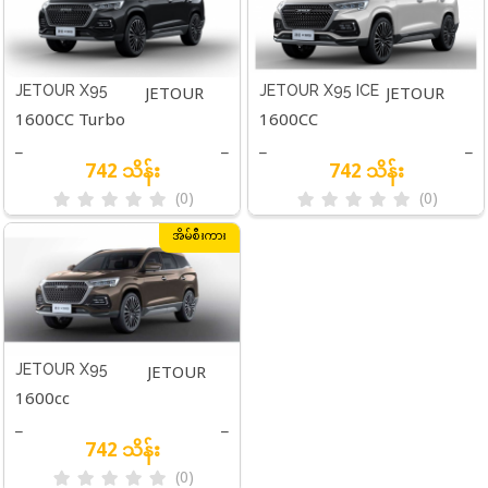
JETOUR
JETOUR
JETOUR X95
JETOUR X95 ICE
1600CC Turbo
1600CC
MAGIC BLACK (5
WHITE ( 5 SEATS
X95 ( 5
X95 ( 5
_
_
_
_
SEATS )
)
SEATS )
SEATS )
742 သိန်း
742 သိန်း
(0)
(0)
အိမ်စီးကား
JETOUR
JETOUR X95
1600cc
COCO BROWN ( 5
X95 ( 5
_
_
SEATS )
SEATS )
742 သိန်း
(0)