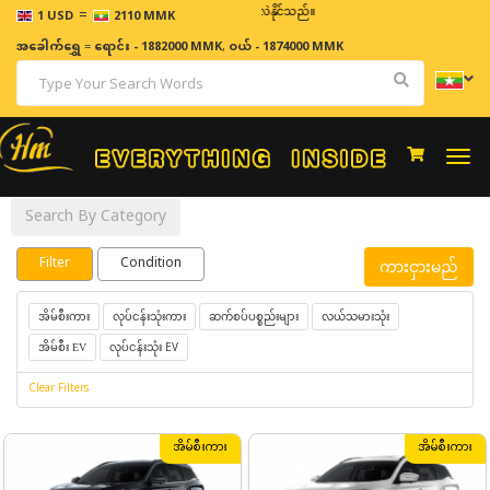
=
ဈေးနှုန်းများသည် အချိန်နှင့် အမျှပြောင်းလဲနိုင်သည်။
1 USD
2110 MMK
အခေါက်ရွှေ
=
ရောင်း - 1882000 MMK
,
ဝယ် - 1874000 MMK
Togg
navi
Search By Category
Filter
Condition
ကားငှားမည်
လုပ်ငန်းသုံးကား
ဆက်စပ်ပစ္စည်းများ
လယ်သမားသုံး
အိမ်စီးကား
လုပ်ငန်းသုံး EV
အိမ်စီး EV
Clear Filters
အိမ်စီးကား
အိမ်စီးကား