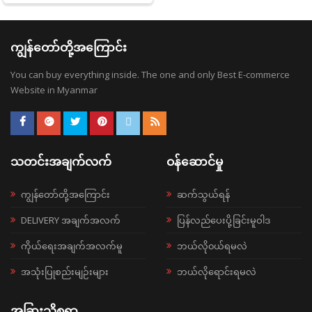
ကျွန်တော်တို့အကြောင်း
You can buy everything inside. The one and only Best E-commerce
Website in Myanmar
သတင်းအချက်လက်
ဝန်ဆောင်မှု
ကျွန်တော်တို့အကြောင်း
ဆက်သွယ်ရန်
DELIVERY အချက်အလက်
ပြန်လည်ပေးပို့ခြင်းမူဝါဒ
ကိုယ်ရေးအချက်အလက်မူ
ဘယ်လို၀ယ်ရမလဲ
အသုံးပြုစည်းမျဉ်းများ
ဘယ်လိုရောင်းရမလဲ
အခြားသိစရာ