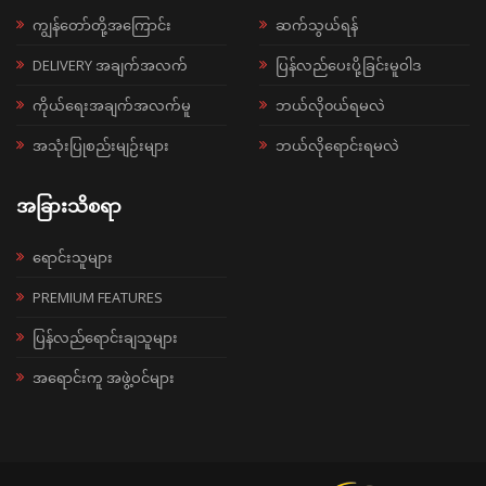
ကျွန်တော်တို့အကြောင်း
ဆက်သွယ်ရန်
DELIVERY အချက်အလက်
ပြန်လည်ပေးပို့ခြင်းမူဝါဒ
ကိုယ်ရေးအချက်အလက်မူ
ဘယ်လို၀ယ်ရမလဲ
အသုံးပြုစည်းမျဉ်းများ
ဘယ်လိုရောင်းရမလဲ
အခြားသိစရာ
ရောင်းသူများ
PREMIUM FEATURES
ပြန်လည်ရောင်းချသူများ
အရောင်းကူ အဖွဲ့ဝင်များ