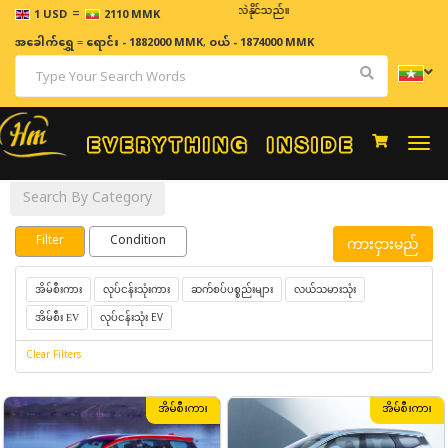
=
ဈေးနှုန်းများသည် အချိန်နှင့် အမျှပြောင်းလဲနိုင်သည်။
1 USD
2110 MMK
အခေါက်ရွှေ
=
ရောင်း - 1882000 MMK
,
ဝယ် - 1874000 MMK
Togg
navi
Search By Category
Filter
Condition
ကားငှားမည်
လုပ်ငန်းသုံးကား
ဆက်စပ်ပစ္စည်းများ
လယ်သမားသုံး
အိမ်စီးကား
လုပ်ငန်းသုံး EV
အိမ်စီး EV
Clear Filters
အိမ်စီးကား
အိမ်စီးကား