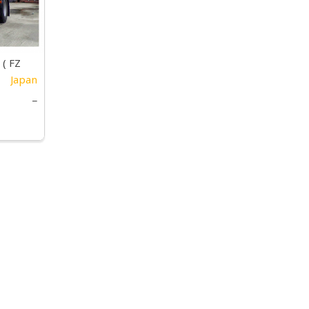
( FZ
Japan
 HEAD)
_