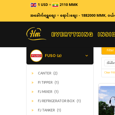
1 USD
=
2110 MMK
ဈေ
အခေါက်ရွှေစျေး
=
ရောင်းစျေး - 1882000 MMK
,
ဝယ်
Filter
FUSO (2)
အိမ်စီး
Clear Filt
CANTER
(2)
FI TIPPER
(1)
FJ MIXER
(1)
FJ REFRIGERATOR BOX
(1)
FJ TANKER
(1)