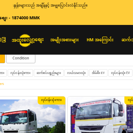
းနှုန်းများသည် အချိန်နှင့် အမျှပြောင်းလဲနိုင်သည်။
စျေး - 1874000 MMK
အထူးလျှော့စျေး
အမျိုးအစားများ
HM အကြောင်း
ဆက်သ
Condition
လုပ်ငန်းသုံးကား
ဆက်စပ်ပစ္စည်းများ
လယ်သမားသုံး
လုပ်ငန်းသုံး EV
ကား
အိမ်စီး EV
ers
လုပ်ငန်းသုံးကား
လုပ