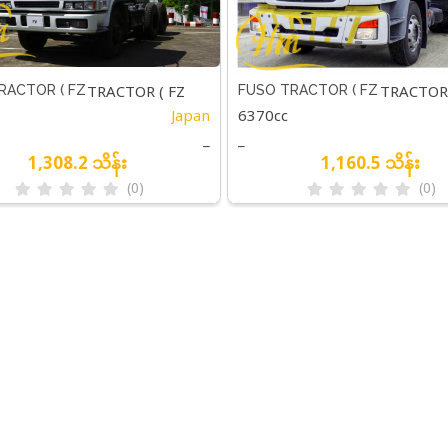
TRACTOR ( FZ
TRACTOR 
RACTOR ( FZ
FUSO TRACTOR ( FZ
Japan
6370cc
X4 HEAD)
4028 4X2 HEAD)
4928 6X4 HEAD)
4028 4X2
_
_
1,308.2 သိန်း
1,160.5 သိန်း
(0)
(0)