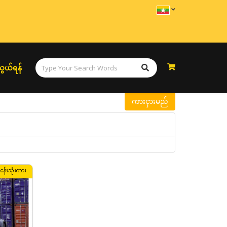
ွယ်ရန်
ကားငှားမည်
်ငန်းသုံးကား