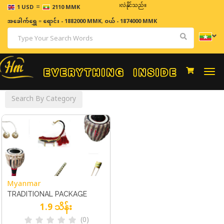
=
ဈေးနှုန်းများသည် အချိန်နှင့် အမျှပြောင်းလဲနိုင်သည်။
1 USD
2110 MMK
အခေါက်ရွှေ
=
ရောင်း - 1882000 MMK
,
ဝယ် - 1874000 MMK
Togg
navi
Search By Category
Myanmar
TRADITIONAL PACKAGE
1.9 သိန်း
(0)