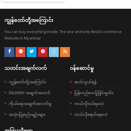
ကျွန်တော်တို့အကြောင်း
You can buy everything inside. The one and only Best E-commerce
Website in Myanmar
သတင်းအချက်လက်
ဝန်ဆောင်မှု
ကျွန်တော်တို့အကြောင်း
ဆက်သွယ်ရန်
DELIVERY အချက်အလက်
ပြန်လည်ပေးပို့ခြင်းမူဝါဒ
ကိုယ်ရေးအချက်အလက်မူ
ဘယ်လို၀ယ်ရမလဲ
အသုံးပြုစည်းမျဉ်းများ
ဘယ်လိုရောင်းရမလဲ
အခြားသိစရာ