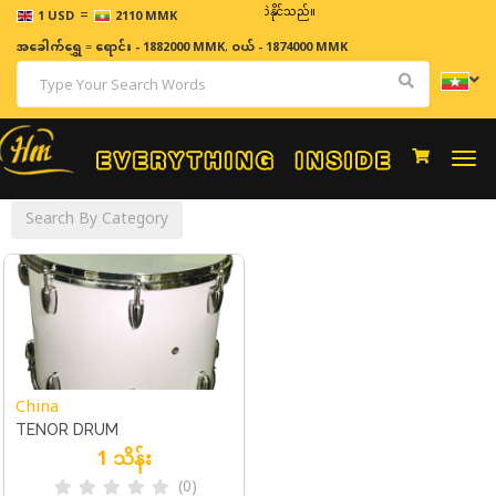
=
ဈေးနှုန်းများသည် အချိန်နှင့် အမျှပြောင်းလဲနိုင်သည်။
1 USD
2110 MMK
အခေါက်ရွှေ
=
ရောင်း - 1882000 MMK
,
ဝယ် - 1874000 MMK
Togg
navi
Search By Category
China
TENOR DRUM
1 သိန်း
(0)