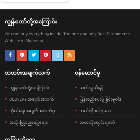
ကျွန်တော်တို့အကြောင်း
You can buy everything inside. The one and only Best E-commerce
Website in Myanmar
သတင်းအချက်လက်
ဝန်ဆောင်မှု
ကျွန်တော်တို့အကြောင်း
ဆက်သွယ်ရန်
DELIVERY အချက်အလက်
ပြန်လည်ပေးပို့ခြင်းမူဝါဒ
ကိုယ်ရေးအချက်အလက်မူ
ဘယ်လို၀ယ်ရမလဲ
အသုံးပြုစည်းမျဉ်းများ
ဘယ်လိုရောင်းရမလဲ
အခြားသိစရာ