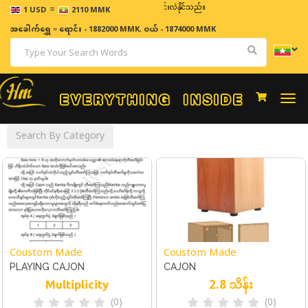
=
ဈေးနှုန်းများသည် အချိန်နှင့် အမျှပြောင်းလဲနိုင်သည်။
1 USD
2110 MMK
အခေါက်ရွှေ
=
ရောင်း - 1882000 MMK
,
ဝယ် - 1874000 MMK
Togg
navi
Search By Category
Coustom Made
Coustom Made
PLAYING CAJON
CAJON
2.8 သိန်း
Multiplicity
(0)
(0)