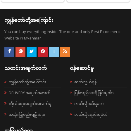
ကျွန်တော်တို့အကြောင်း
You can buy everything inside. The one and only Best E-commerce
Website in Myanmar
သတင်းအချက်လက်
ဝန်ဆောင်မှု
ကျွန်တော်တို့အကြောင်း
ဆက်သွယ်ရန်
DELIVERY အချက်အလက်
ပြန်လည်ပေးပို့ခြင်းမူဝါဒ
ကိုယ်ရေးအချက်အလက်မူ
ဘယ်လို၀ယ်ရမလဲ
အသုံးပြုစည်းမျဉ်းများ
ဘယ်လိုရောင်းရမလဲ
အခြားသိစရာ