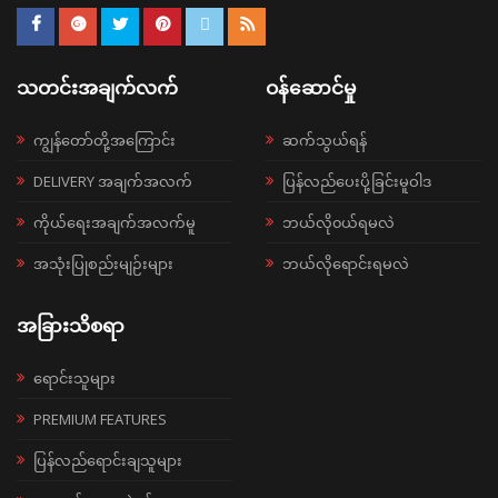
သတင်းအချက်လက်
ဝန်ဆောင်မှု
ကျွန်တော်တို့အကြောင်း
ဆက်သွယ်ရန်
DELIVERY အချက်အလက်
ပြန်လည်ပေးပို့ခြင်းမူဝါဒ
ကိုယ်ရေးအချက်အလက်မူ
ဘယ်လို၀ယ်ရမလဲ
အသုံးပြုစည်းမျဉ်းများ
ဘယ်လိုရောင်းရမလဲ
အခြားသိစရာ
ရောင်းသူများ
PREMIUM FEATURES
ပြန်လည်ရောင်းချသူများ