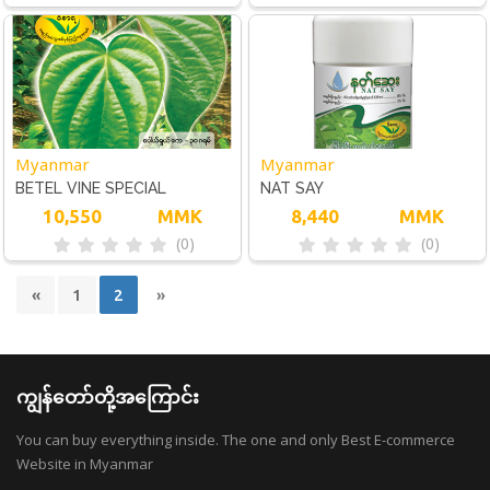
Myanmar
Myanmar
BETEL VINE SPECIAL
NAT SAY
10,550
MMK
8,440
MMK
(0)
(0)
«
1
2
»
ကျွန်တော်တို့အကြောင်း
You can buy everything inside. The one and only Best E-commerce
Website in Myanmar