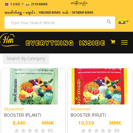
=
ဈေးနှုန်းများသည် အချိန်နှင့် အမျှပြောင်းလဲနိုင်သည်။
1 USD
2110 MMK
အခေါက်ရွှေ
=
ရောင်း - 1882000 MMK
,
ဝယ် - 1874000 MMK
Togg
navi
Search By Category
Myanmar
Myanmar
BOOSTER (PLANT)
BOOSTER (FRUIT)
8,440
MMK
10,550
MMK
(0)
(0)