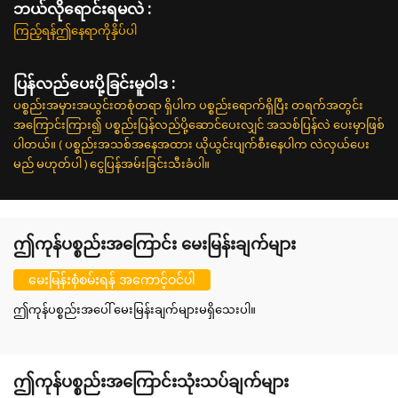
ဘယ်လိုရောင်းရမလဲ :
ကြည့်ရန်ဤနေရာကိုနှိပ်ပါ
ပြန်လည်ပေးပို့ခြင်းမူဝါဒ :
ပစ္စည်းအမှားအယွင်းတစုံတရာ ရှိပါက ပစ္စည်းရောက်ရှိပြီး တရက်အတွင်း
အကြောင်းကြား၍ ပစ္စည်းပြန်လည်ပို့ဆောင်ပေးလျှင် အသစ်ပြန်လဲ ပေးမှာဖြစ်
ပါတယ်။ ( ပစ္စည်းအသစ်အနေအထား ယိုယွင်းပျက်စီးနေပါက လဲလှယ်ပေး
မည် မဟုတ်ပါ ) ငွေပြန်အမ်းခြင်းသီးခံပါ။
ဤကုန်ပစ္စည်းအကြောင်း မေးမြန်းချက်များ
မေးမြန်းစုံစမ်းရန် အကောင့်ဝင်ပါ
ဤကုန်ပစ္စည်းအပေါ် မေးမြန်းချက်များမရှိသေးပါ။
ဤကုန်ပစ္စည်းအကြောင်းသုံးသပ်ချက်များ