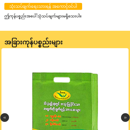
သုံးသပ်ချက်ရေးသားရန် အကောင့်ဝင်ပါ
ဤကုန်ပစ္စည်းအပေါ် သုံသပ်ချက်များမရှိသေးပါ။
အခြားကုန်ပစ္စည်းများ