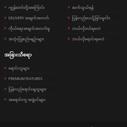
ကျွန်တော်တို့အကြောင်း
ဆက်သွယ်ရန်
DELIVERY အချက်အလက်
ပြန်လည်ပေးပို့ခြင်းမူဝါဒ
ကိုယ်ရေးအချက်အလက်မူ
ဘယ်လို၀ယ်ရမလဲ
အသုံးပြုစည်းမျဉ်းများ
ဘယ်လိုရောင်းရမလဲ
အခြားသိစရာ
ရောင်းသူများ
PREMIUM FEATURES
ပြန်လည်ရောင်းချသူများ
အရောင်းကူ အဖွဲ့ဝင်များ