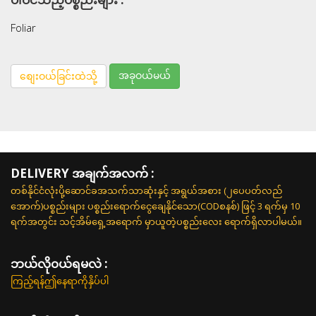
Foliar
အခုဝယ်မယ်
စျေးဝယ်ခြင်းထဲသို့
DELIVERY အချက်အလက် :
တစ်နိုင်ငံလုံးပို့ဆောင်ခအသက်သာဆုံးနှင့် အရွယ်အစား (၂ပေပတ်လည်
အောက်)ပစ္စည်းများ ပစ္စည်းရောက်ငွေချေနိုင်သော(CODစနစ်) ဖြင့် 3 ရက်မှ 10
ရက်အတွင်း သင့်အိမ်ရှေ့အရောက် မှာယူတဲ့ပစ္စည်းလေး ရောက်ရှိလာပါမယ်။
ဘယ်လို၀ယ်ရမလဲ :
ကြည့်ရန်ဤနေရာကိုနှိပ်ပါ