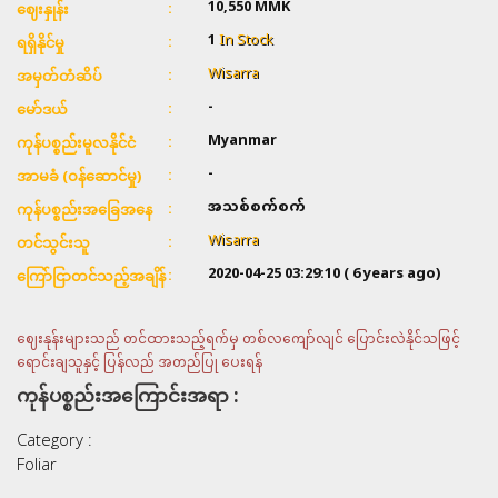
10,550 MMK
ဈေးနှုန်း
1
In Stock
ရရှိနိုင်မှု
Wisarra
အမှတ်တံဆိပ်
-
မော်ဒယ်
Myanmar
ကုန်ပစ္စည်းမူလနိုင်ငံ
-
အာမခံ (ဝန်ဆောင်မှု)
အသစ်စက်စက်
ကုန်ပစ္စည်းအခြေအနေ
Wisarra
တင်သွင်းသူ
2020-04-25 03:29:10
( 6 years ago)
ကြော်ငြာတင်သည့်အချိန်
ဈေးနုန်းများသည် တင်ထားသည့်ရက်မှ တစ်လကျော်လျင် ပြောင်းလဲနိုင်သဖြင့်
ရောင်းချသူနှင့် ပြန်လည် အတည်ပြု ပေးရန်
ကုန်ပစ္စည်းအကြောင်းအရာ :
Category :
Foliar