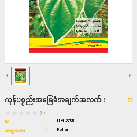
ကုန်ပစ္စည်းအခြေခံအချက်အလက် :
(0)
HM_3768
ID
Foliar
အမျိုးအစား