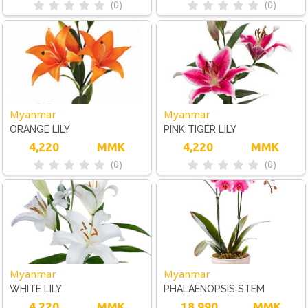
(0)
(0)
Myanmar
Myanmar
ORANGE LILY
PINK TIGER LILY
4,220
MMK
4,220
MMK
(0)
(0)
Myanmar
Myanmar
WHITE LILY
PHALAENOPSIS STEM
4,220
MMK
ORCHID
18,990
MMK