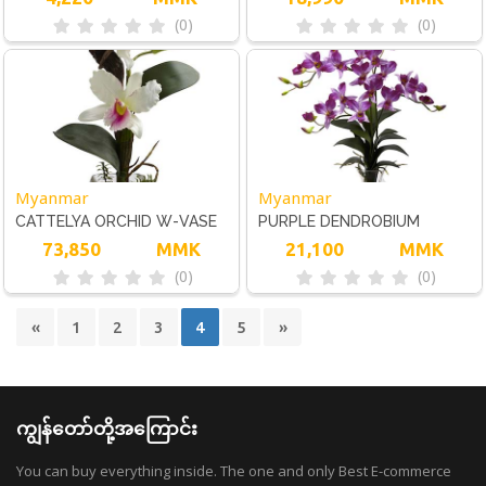
(0)
(0)
Myanmar
Myanmar
CATTELYA ORCHID W-VASE
PURPLE DENDROBIUM
73,850
MMK
ORCHID
21,100
MMK
(0)
(0)
«
1
2
3
4
5
»
ကျွန်တော်တို့အကြောင်း
You can buy everything inside. The one and only Best E-commerce