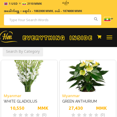
=
ဈေးနှုန်းများသည် အချိန်နှင့် အမျှပြောင်းလဲနိုင်သည်။
1 USD
2110 MMK
အခေါက်ရွှေ
=
ရောင်း - 1882000 MMK
,
ဝယ် - 1874000 MMK
Togg
navi
Search By Category
Myanmar
Myanmar
WHITE GLADIOLUS
GREEN ANTHURIUM
10,550
MMK
27,430
MMK
(0)
(0)