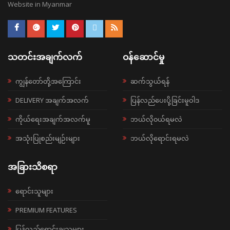
Website in Myanmar
သတင်းအချက်လက်
ဝန်ဆောင်မှု
ကျွန်တော်တို့အကြောင်း
ဆက်သွယ်ရန်
DELIVERY အချက်အလက်
ပြန်လည်ပေးပို့ခြင်းမူဝါဒ
ကိုယ်ရေးအချက်အလက်မူ
ဘယ်လို၀ယ်ရမလဲ
အသုံးပြုစည်းမျဉ်းများ
ဘယ်လိုရောင်းရမလဲ
အခြားသိစရာ
ရောင်းသူများ
PREMIUM FEATURES
ပြန်လည်ရောင်းချသူများ