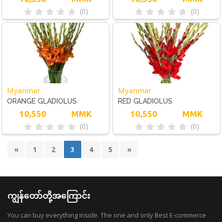
(0)
(0)
Myanmar
Myanmar
ORANGE GLADIOLUS
RED GLADIOLUS
10,550
MMK
10,550
MMK
(0)
(0)
«
1
2
3
4
5
»
ကျွန်တော်တို့အကြောင်း
You can buy everything inside. The one and only Best E-commerce