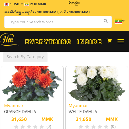
=
ဈေးနှုန်းများသည် အချိန်နှင့် အမျှပြောင်းလဲနိုင်သည်။
1 USD
2110 MMK
အခေါက်ရွှေ
=
ရောင်း - 1882000 MMK
,
ဝယ် - 1874000 MMK
Togg
navi
Search By Category
Myanmar
Myanmar
ORANGE DAHLIA
WHITE DAHLIA
31,650
MMK
31,650
MMK
(0)
(0)