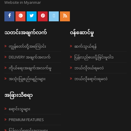
Website in Myanmar
သတင်းအချက်လက်
ဝန်ဆောင်မှု
ကျွန်တော်တို့အကြောင်း
ဆက်သွယ်ရန်
DELIVERY အချက်အလက်
ပြန်လည်ပေးပို့ခြင်းမူဝါဒ
ကိုယ်ရေးအချက်အလက်မူ
ဘယ်လို၀ယ်ရမလဲ
အသုံးပြုစည်းမျဉ်းများ
ဘယ်လိုရောင်းရမလဲ
အခြားသိစရာ
ရောင်းသူများ
PREMIUM FEATURES
ပြန်လည်ရောင်းချသူများ