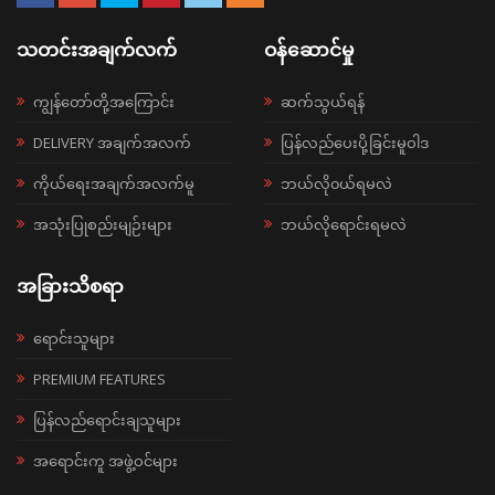
သတင်းအချက်လက်
ဝန်ဆောင်မှု
ကျွန်တော်တို့အကြောင်း
ဆက်သွယ်ရန်
DELIVERY အချက်အလက်
ပြန်လည်ပေးပို့ခြင်းမူဝါဒ
ကိုယ်ရေးအချက်အလက်မူ
ဘယ်လို၀ယ်ရမလဲ
အသုံးပြုစည်းမျဉ်းများ
ဘယ်လိုရောင်းရမလဲ
အခြားသိစရာ
ရောင်းသူများ
PREMIUM FEATURES
ပြန်လည်ရောင်းချသူများ
အရောင်းကူ အဖွဲ့ဝင်များ