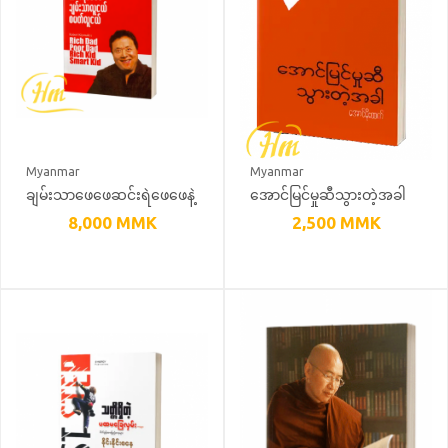
Myanmar
Myanmar
ချမ်းသာဖေဖေဆင်းရဲဖေဖေနဲ့
အောင်မြင်မှုဆီသွားတဲ့အခါ
ချမ်းသာလူငယ်စမတ်လူငယ်
8,000
MMK
2,500
MMK