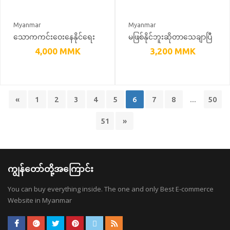
Myanmar
Myanmar
သောကကင်းဝေးနေနိုင်ရေး
မဖြစ်နိုင်ဘူးဆိုတာသေချာပြီ
လား
4,000
MMK
3,200
MMK
«
1
2
3
4
5
6
7
8
...
50
51
»
ကျွန်တော်တို့အကြောင်း
You can buy everything inside. The one and only Best E-commerce
Website in Myanmar