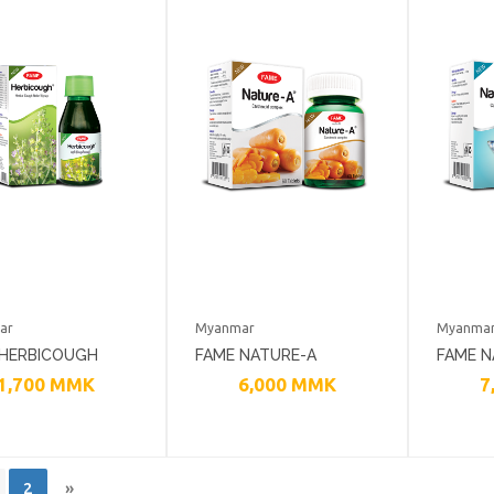
ar
Myanmar
Myanma
 HERBICOUGH
FAME NATURE-A
FAME N
1,700
MMK
6,000
MMK
7
RATORY HEALTH
URINARY TRACT
HEART
INFECTION
2
»