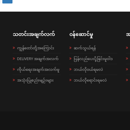
သတင်းအချက်လက်
ဝန်ဆောင်မှု
အ
ကျွန်တော်တို့အကြောင်း
ဆက်သွယ်ရန်
DELIVERY အချက်အလက်
ပြန်လည်ပေးပို့ခြင်းမူဝါဒ
ကိုယ်ရေးအချက်အလက်မူ
ဘယ်လို၀ယ်ရမလဲ
အသုံးပြုစည်းမျဉ်းများ
ဘယ်လိုရောင်းရမလဲ