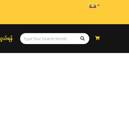
ွယ်ရန်