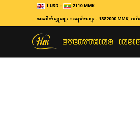
1 USD
=
2110 MMK
ဈေးန
အခေါက်ရွှေစျေး
=
ရောင်းစျေး - 1882000 MMK
,
ဝယ်