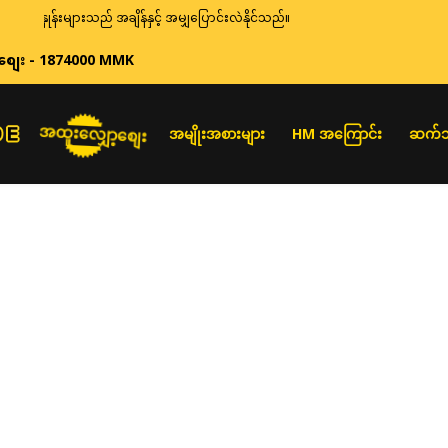
ှုန်းများသည် အချိန်နှင့် အမျှပြောင်းလဲနိုင်သည်။
စျေး - 1874000 MMK
အထူးလျှော့စျေး
အမျိုးအစားများ
HM အကြောင်း
ဆက်သ