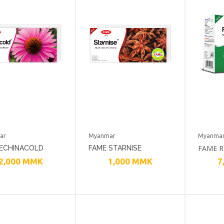
ar
Myanmar
Myanma
FAME R
 ECHINACOLD
FAME STARNISE
2,000
MMK
1,000
MMK
7
HEALT
RATORY HEALTH
RESPIRATORY HEALTH