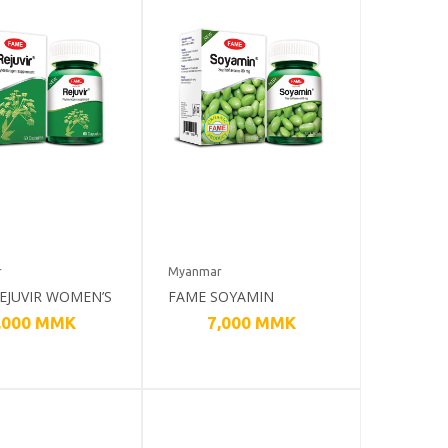
r
Myanmar
EJUVIR WOMEN’S
FAME SOYAMIN
,000
MMK
7,000
MMK
H
WOMEN’S HEALTH