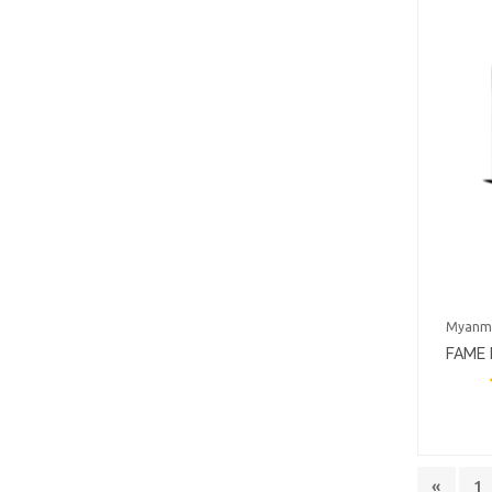
Myanm
FAME
RESPI
«
1