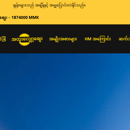
်းများသည် အချိန်နှင့် အမျှပြောင်းလဲနိုင်သည်။
စျေး - 1874000 MMK
အထူးလျှော့စျေး
အမျိုးအစားများ
HM အကြောင်း
ဆက်သ