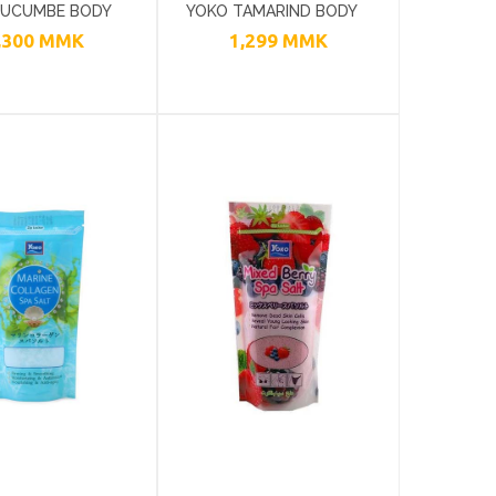
CUCUMBE BODY
YOKO TAMARIND BODY
,300
MMK
1,299
MMK
 300G
SCRUB 300G