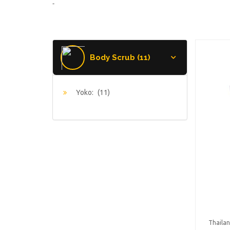
-
Body Scrub (11)
Yoko:
(11)
Thaila