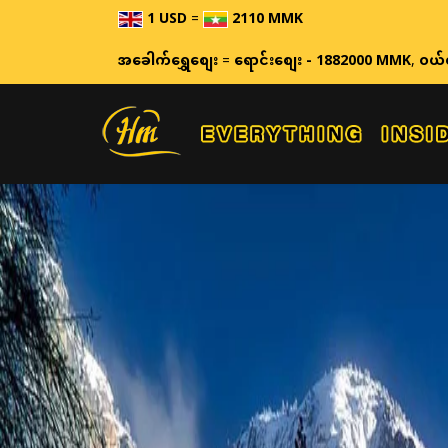
1 USD
=
2110 MMK
ဈေးနှုန
အခေါက်ရွှေစျေး
=
ရောင်းစျေး - 1882000 MMK
,
ဝယ်