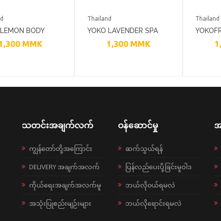
nd
Thailand
Thailand
 LEMON BODY
YOKO LAVENDER SPA
YOKOF
1,300
MMK
1,300
MMK
1
B 300G
MILK SALT BATH - 300G
SPA SA
သတင်းအချက်လက်
ဝန်ဆောင်မှု
အ
ကျွန်တော်တို့အကြောင်း
ဆက်သွယ်ရန်
DELIVERY အချက်အလက်
ပြန်လည်ပေးပို့ခြင်းမူဝါဒ
ကိုယ်ရေးအချက်အလက်မူ
ဘယ်လို၀ယ်ရမလဲ
အသုံးပြုစည်းမျဉ်းများ
ဘယ်လိုရောင်းရမလဲ