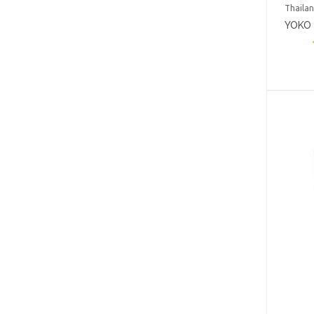
Thaila
YOKO 
BODY
VITAM