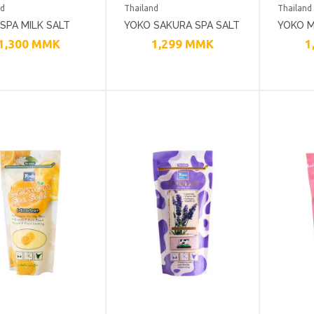
nd
Thailand
Thailand
SPA MILK SALT
YOKO SAKURA SPA SALT
YOKO M
1,300
MMK
1,299
MMK
1
 SCRUB WITH
300 G
COLLAG
IN E 300 G
BODY 