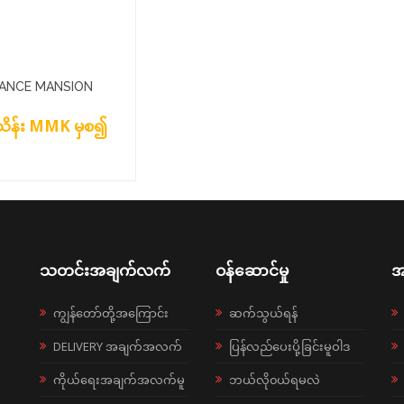
IANCE MANSION
O
သိန်း MMK မှစ၍
သတင်းအချက်လက်
ဝန်ဆောင်မှု
အ
ကျွန်တော်တို့အကြောင်း
ဆက်သွယ်ရန်
DELIVERY အချက်အလက်
ပြန်လည်ပေးပို့ခြင်းမူဝါဒ
ကိုယ်ရေးအချက်အလက်မူ
ဘယ်လို၀ယ်ရမလဲ