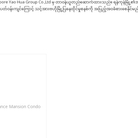
ingapore Yao Hua Group Co.,Ltd မှ တာ၀န်ယူတည်ဆောက်ထားသည်။ ရန်ကုန်မြို့
်၀န်းကျင်ကြောင့် သင့်အားဗဟိုမြို့ပြနေထိုင်မှုစနစ်ကို အပြည့်အ၀ခံစားစေနိုင်မည