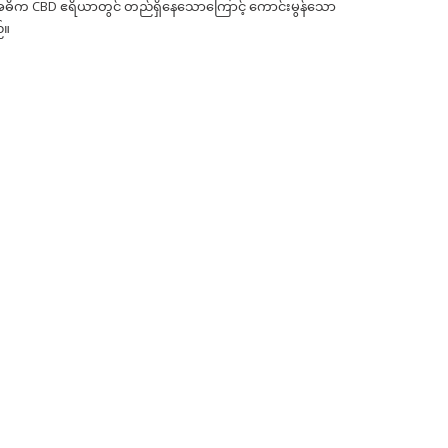
၏အဓိက CBD ဧရိယာတွင် တည်ရှိနေသောကြောင့် ကောင်းမွန်သော
်။