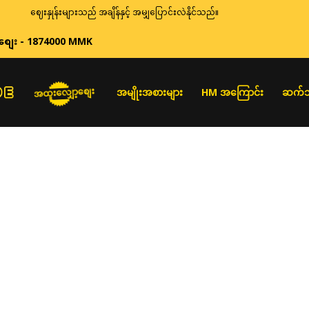
ဈေးနှုန်းများသည် အချိန်နှင့် အမျှပြောင်းလဲနိုင်သည်။
စျေး - 1874000 MMK
အထူးလျှော့စျေး
အမျိုးအစားများ
HM အကြောင်း
ဆက်သ