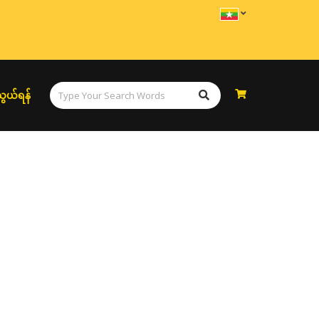
ွယ်ရန်