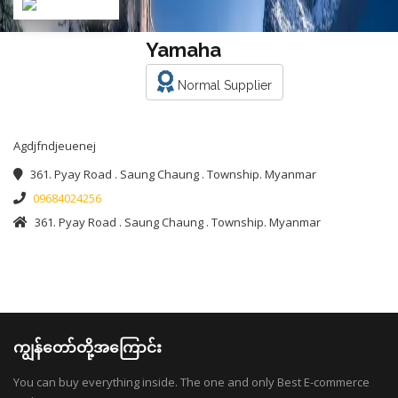
Yamaha
Normal Supplier
Agdjfndjeuenej
361. Pyay Road . Saung Chaung . Township. Myanmar
09684024256
361. Pyay Road . Saung Chaung . Township. Myanmar
ကျွန်တော်တို့အကြောင်း
You can buy everything inside. The one and only Best E-commerce