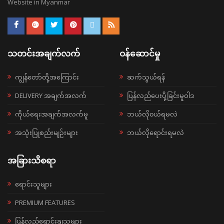
Website in Myanmar
သတင်းအချက်လက်
ဝန်ဆောင်မှု
ကျွန်တော်တို့အကြောင်း
ဆက်သွယ်ရန်
DELIVERY အချက်အလက်
ပြန်လည်ပေးပို့ခြင်းမူဝါဒ
ကိုယ်ရေးအချက်အလက်မူ
ဘယ်လို၀ယ်ရမလဲ
အသုံးပြုစည်းမျဉ်းများ
ဘယ်လိုရောင်းရမလဲ
အခြားသိစရာ
ရောင်းသူများ
PREMIUM FEATURES
ပြန်လည်ရောင်းချသူများ