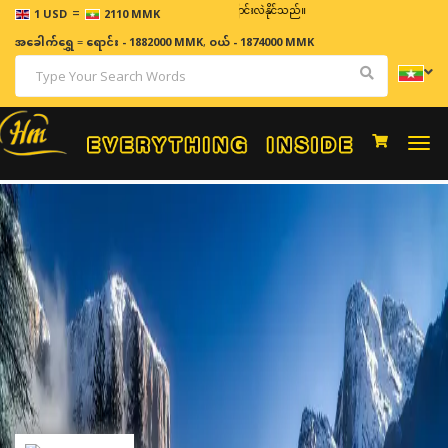
=
ဈေးနှုန်းများသည် အချိန်နှင့် အမျှပြောင်းလဲနိုင်သည်။
1 USD
2110 MMK
အခေါက်ရွှေ
=
ရောင်း - 1882000 MMK
,
ဝယ် - 1874000 MMK
Togg
navi