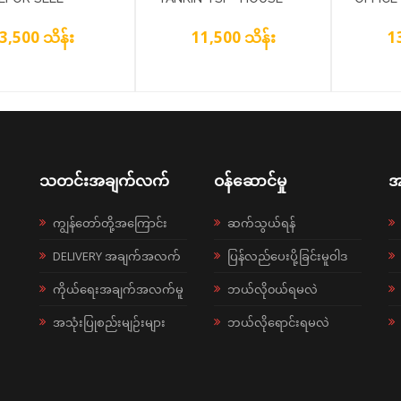
NGTHARYAR TSP)
FOR SELL
(YANKI
3,500 သိန်း
11,500 သိန်း
1
သတင်းအချက်လက်
ဝန်ဆောင်မှု
အ
ကျွန်တော်တို့အကြောင်း
ဆက်သွယ်ရန်
DELIVERY အချက်အလက်
ပြန်လည်ပေးပို့ခြင်းမူဝါဒ
ကိုယ်ရေးအချက်အလက်မူ
ဘယ်လို၀ယ်ရမလဲ
အသုံးပြုစည်းမျဉ်းများ
ဘယ်လိုရောင်းရမလဲ