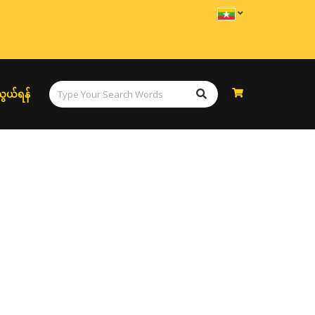
ွယ်ရန်