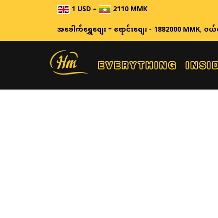
1 USD
=
2110 MMK
အခေါက်ရွှေစျေး
=
ရောင်းစျေး - 1882000 MMK
,
ဝယ်