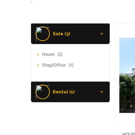
-
Sale (3)
House:
(2)
Shop/Office:
(1)
Rental (1)
HOUS