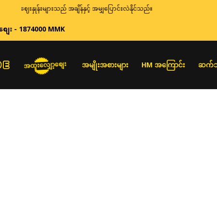
ဈေးနှုန်းများသည် အချိန်နှင့် အမျှပြောင်းလဲနိုင်သည်။
စျေး - 1874000 MMK
အထူးလျှော့စျေး
အမျိုးအစားများ
HM အကြောင်း
ဆက်သ