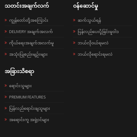
သတင်းအချက်လက်
ဝန်ဆောင်မှု
ကျွန်တော်တို့အကြောင်း
ဆက်သွယ်ရန်
DELIVERY အချက်အလက်
ပြန်လည်ပေးပို့ခြင်းမူဝါဒ
ကိုယ်ရေးအချက်အလက်မူ
ဘယ်လို၀ယ်ရမလဲ
အသုံးပြုစည်းမျဉ်းများ
ဘယ်လိုရောင်းရမလဲ
အခြားသိစရာ
ရောင်းသူများ
PREMIUM FEATURES
ပြန်လည်ရောင်းချသူများ
အရောင်းကူ အဖွဲ့ဝင်များ