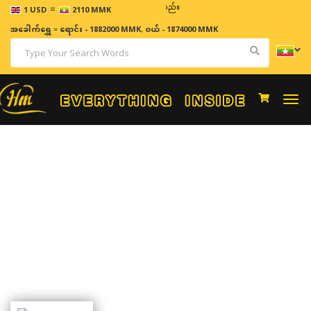
=
ဈေးန
1 USD
2110 MMK
အခေါက်ရွှေ
=
ရောင်း - 1882000 MMK
,
ဝယ် - 1874000 MMK
Togg
navi