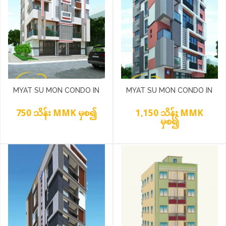
MYAT SU MON CONDO IN
MYAT SU MON CONDO IN
SOUTH OAKALAPA
SANCHAUNG TOWNSHIP
750 သိန်း MMK မှစ၍
1,150 သိန်း MMK
TOWNSHIP
မှစ၍