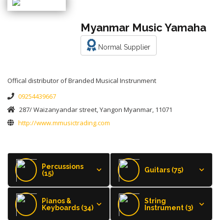
Myanmar Music Yamaha
Normal Supplier
Offical distributor of Branded Musical Instrunment
09254439667
287/ Waizanyandar street, Yangon Myanmar, 11071
http://www.mmusictrading.com
Percussions
Guitars (75)
(15)
Pianos &
String
Keyboards (34)
Instrument (3)