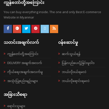
ကျွန်တော်တို့အကြောင်း
You can buy everything inside. The one and only Best E-commerce
Website in Myanmar
သတင်းအချက်လက်
ဝန်ဆောင်မှု
ကျွန်တော်တို့အကြောင်း
ဆက်သွယ်ရန်
DELIVERY အချက်အလက်
ပြန်လည်ပေးပို့ခြင်းမူဝါဒ
ကိုယ်ရေးအချက်အလက်မူ
ဘယ်လို၀ယ်ရမလဲ
အသုံးပြုစည်းမျဉ်းများ
ဘယ်လိုရောင်းရမလဲ
အခြားသိစရာ
ရောင်းသူများ