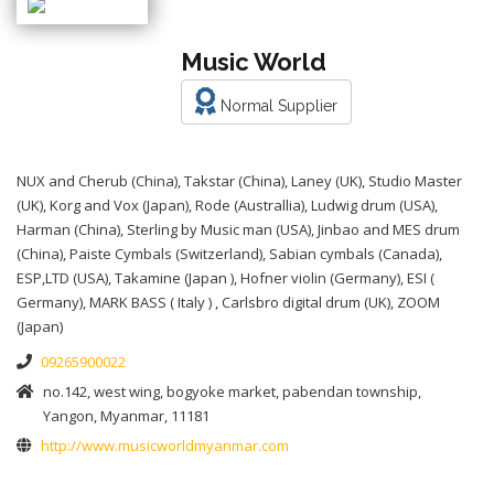
Music World
Normal Supplier
NUX and Cherub (China), Takstar (China), Laney (UK), Studio Master
(UK), Korg and Vox (Japan), Rode (Australlia), Ludwig drum (USA),
Harman (China), Sterling by Music man (USA), Jinbao and MES drum
(China), Paiste Cymbals (Switzerland), Sabian cymbals (Canada),
ESP,LTD (USA), Takamine (Japan ), Hofner violin (Germany), ESI (
Germany), MARK BASS ( Italy ) , Carlsbro digital drum (UK), ZOOM
(Japan)
09265900022
no.142, west wing, bogyoke market, pabendan township,
Yangon, Myanmar, 11181
http://www.musicworldmyanmar.com