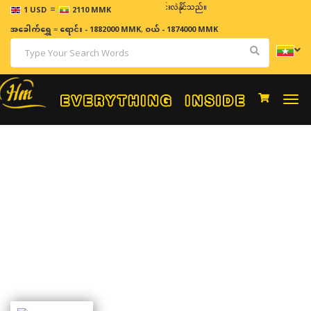
=
ဈေးနှုန်းများသည် အချိန်နှင့် အမျှပြောင်းလဲနိုင်သည်။
1 USD
2110 MMK
အခေါက်ရွှေ
=
ရောင်း - 1882000 MMK
,
ဝယ် - 1874000 MMK
Togg
navi