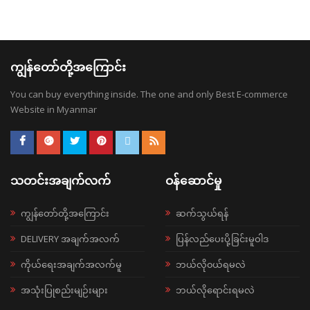
ကျွန်တော်တို့အကြောင်း
You can buy everything inside. The one and only Best E-commerce
Website in Myanmar
သတင်းအချက်လက်
ဝန်ဆောင်မှု
ကျွန်တော်တို့အကြောင်း
ဆက်သွယ်ရန်
DELIVERY အချက်အလက်
ပြန်လည်ပေးပို့ခြင်းမူဝါဒ
ကိုယ်ရေးအချက်အလက်မူ
ဘယ်လို၀ယ်ရမလဲ
အသုံးပြုစည်းမျဉ်းများ
ဘယ်လိုရောင်းရမလဲ