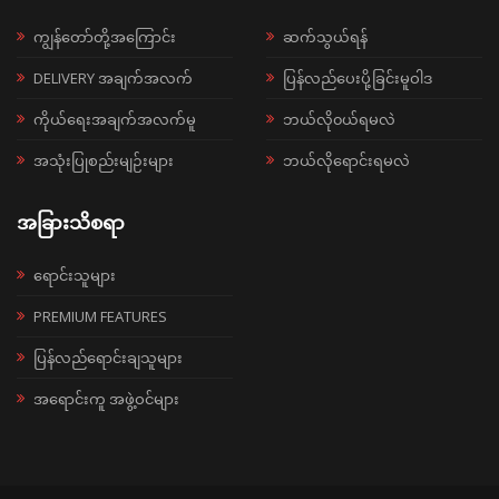
ကျွန်တော်တို့အကြောင်း
ဆက်သွယ်ရန်
DELIVERY အချက်အလက်
ပြန်လည်ပေးပို့ခြင်းမူဝါဒ
ကိုယ်ရေးအချက်အလက်မူ
ဘယ်လို၀ယ်ရမလဲ
အသုံးပြုစည်းမျဉ်းများ
ဘယ်လိုရောင်းရမလဲ
အခြားသိစရာ
ရောင်းသူများ
PREMIUM FEATURES
ပြန်လည်ရောင်းချသူများ
အရောင်းကူ အဖွဲ့ဝင်များ