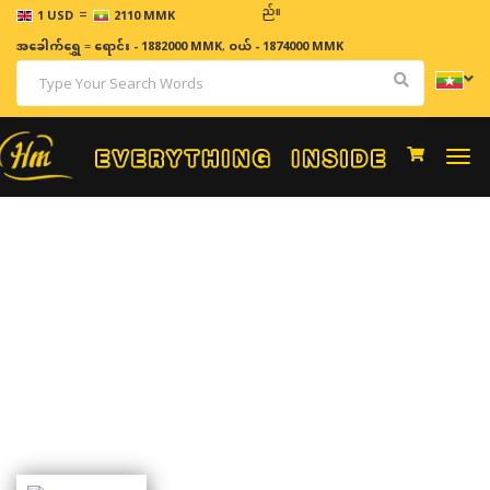
=
ဈေးနှ
1 USD
2110 MMK
အခေါက်ရွှေ
=
ရောင်း - 1882000 MMK
,
ဝယ် - 1874000 MMK
Togg
navi