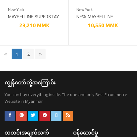
New York
New York
MAYBELLINE SUPERSTAY
NEW MAYBELLINE
MATTE INK LIQUID
COLOUR SENSATIONAL
23,210
MMK
10,550
MMK
LIPSTICK
COLOR WHISPER
LIPSTICK 4 VARIATIONS
«
1
2
»
ကျွန်တော်တို့အကြောင်း
You can buy everything inside. The one and only Best E-commerce
Website in Myanmar
သတင်းအချက်လက်
ဝန်ဆောင်မှု