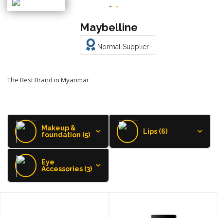
Maybelline
Normal Supplier
The Best Brand in Myanmar
Makeup &
Lips (6)
foundation (5)
Eye
Accessories (3)