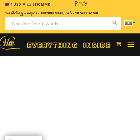
=
ဈေးနှုန်းများသည် အချိန်နှင့် အမျှပြောင်းလဲနိုင်သည်။
1 USD
2110 MMK
အခေါက်ရွှေ
=
ရောင်း - 1882000 MMK
,
ဝယ် - 1874000 MMK
Togg
navi