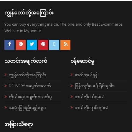
ကျွန်တော်တို့အကြောင်း
You can buy everything inside. The one and only Best E-commerce
Website in Myanmar
သတင်းအချက်လက်
ဝန်ဆောင်မှု
ကျွန်တော်တို့အကြောင်း
ဆက်သွယ်ရန်
DELIVERY အချက်အလက်
ပြန်လည်ပေးပို့ခြင်းမူဝါဒ
ကိုယ်ရေးအချက်အလက်မူ
ဘယ်လို၀ယ်ရမလဲ
အသုံးပြုစည်းမျဉ်းများ
ဘယ်လိုရောင်းရမလဲ
အခြားသိစရာ