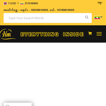
=
ဈေးနှုန်းများသည
1 USD
2110 MMK
အခေါက်ရွှေ
=
ရောင်း - 1882000 MMK
,
ဝယ် - 1874000 MMK
Togg
navi