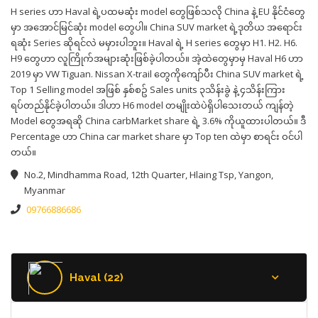
H series ဟာ Haval ရဲ့ပထမဆုံး model တွေဖြစ်သလို China နဲ့ EU နိုင်ငံတွေ
မှာ အအောင်မြင်ဆုံး model တွေပါ။ China SUV market ရဲ့ဒုတိယ အရောင်း
ရဆုံး Series ဆိုရင်လဲ မမှားပါဘူး။ Haval ရဲ့ H series တွေမှာ H1. H2. H6.
H9 တွေဟာ လူကြိုက်အများဆုံးဖြစ်ခဲ့ပါတယ်။ အဲ့ထဲတွေမှာမှ Haval H6 ဟာ
2019 မှာ VW Tiguan. Nissan X-trail တွေကိုကျော်ပီး China SUV market ရဲ့
Top 1 Selling model အဖြစ် နှစ်စဥ် Sales units ၃သိန်းခွဲ နဲ့ ၄သိန်းကြား
ရပ်တည်နိုင်ခဲ့ပါတယ်။ ဒါဟာ H6 model တမျိုးထဲပဲရှိပါသေးတယ် ကျန်တဲ့
Model တွေအရဆို China carbMarket share ရဲ့ 3.6% ကိုယူထားပါတယ်။ ဒီ
Percentage ဟာ China car market share မှာ Top ten ထဲမှာ စာရင်း ဝင်ပါ
တယ်။
No.2, Mindhamma Road, 12th Quarter, Hlaing Tsp, Yangon,
Myanmar
09766886686
Haval (22)