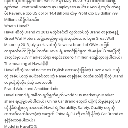
နောက်ဆုံးအနေနဲ့ Forbes website မှာ May 15/2019 မှာ တရားဝင်ဖော်ပြ
ချက်အရ Great Wall Motors မှာ Employees ပေါင်း 63455 နဲ့ လည်ပတ်နေ
ပီး Revenue ဟာ US dollor 14.4 Billions ထဲမှ Profit ဟာ US dollor 799
Millions ထိရှိပါတယ်။
What's Haval?
Haval ဆိုတဲ့ Brand က 2013 မတိုင်ခင်ထိ လွတ်လပ်တဲ့ Brand တခုအနေနဲ့
Great Wall Motors အဖွဲ့အစည်းမှ မွေးမထုတ်သေးပါဘူး။ Great Wall
Motors မှ 2013 July မှာ Haval ကို New era brand of GWM အဖြစ်
တရားဝင်ကြေငြာခဲ့ပါတယ်။ Haval ရဲ့ အောင်မြင်မှုက အံမခန်းပါပဲ အချိန်တို
အတွင်းမှာ SUV market ထဲမှာ ရောင်းအားက 1 million ကျော်သွားခဲ့ပါတယ်။
The meaning of Haval✌✌
Haval ဆိုတဲ့ brand name က English စကားလုံးဖြစ်တဲ့ Have a value ဆို
တဲ့ အဓိပါယ်ကို ပေါင်းစပ်ထားတဲ့ Name တခုဖြစ်ပါတယ်။ တန်ဖိုးရှိတဲ့ Brand
တခုလို့ဆိုလိုချင်တဲ့ သဘောပါ။
Brand Value and Ambition 👍👍
Haval Brand ရဲ့ အဓိက ရည်ရွယ်ချက် world SUV market မှာ Market
share ရယူဖို့ပဲဖစ်ပါတယ်။ China Car Brand တွေကို ယုံကြည်မှုနဲနေတဲ့ EU
လို နိုင်ငံမျိုးတွေကတောင် Haval ရဲ့ Durability. Safety. Quality တွေကို
တကယ်လက်ခံလာခဲ့တဲ့ အတွက် China ရဲ့ EU ကို တင်ပို့ နိုင်တဲ့ Car Brand တ
ခုဖြစ်လာခဲ့ပါတယ်။
Model in Haval🤝🤝