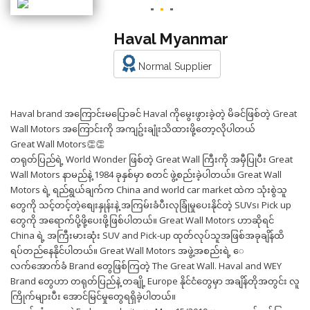
Haval Myanmar
Normal Supplier
Haval brand အကြောင်းမပြောခင် Haval ကိုမွေးဖွားခဲ့တဲ့ မိခင်ဖြစ်တဲ့ Great
Wall Motors အကြောင်းကို အကျဥ်းချုံးသိထားဖို့တော့လိုပါတယ်
Great Wall Motors👏👏
တရုတ်ပြည်ရဲ့ World Wonder ဖြစ်တဲ့ Great Wall ကြီးကို အမှီပြုပီး Great
Wall Motors နာမည်နဲ့ 1984 ခုနှစ်မှာ စတင် ဖွဲ့စည်းခဲ့ပါတယ်။ Great Wall
Motors ရဲ့ ရည်ရွယ်ချက်က China and world car market ထဲက သုံးစွဲသူ
တွေကို သင့်တင့်တဲ့စျေးနှုန်းနဲ့ အကြမ်းခံပီးလုခြုံမှုပေးနိုင်တဲ့ SUVs၊ Pick up
တွေကို အရောက်ပို့ဖို့ပေးဖို့ဖြစ်ပါတယ်။ Great Wall Motors ဟာဆိုရင်
China ရဲ့ အကြီးမားဆုံး SUV and Pick-up ထုတ်လုပ်သူအဖြစ်အခုချိန်ထိ
ရပ်တည်နေနိုင်ပါတယ်။ Great Wall Motors အဖွဲ့အစည်းရဲ့ ေ
လက်အောက်ခံ Brand တွေဖြစ်ကြတဲ့ The Great Wall. Haval and WEY
Brand တွေဟာ တရုတ်ပြည်နဲ့ တချို့ Europe နိုင်ငံတွေမှာ အချိန်တိုအတွင်း လူ
ကြိုက်များပီး အောင်မြင်မှုတွေရရှိခဲ့ပါတယ်။