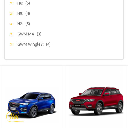
H6:
(6)
H9:
(4)
H2:
(5)
GWM M4:
(3)
GWM Wingle7:
(4)