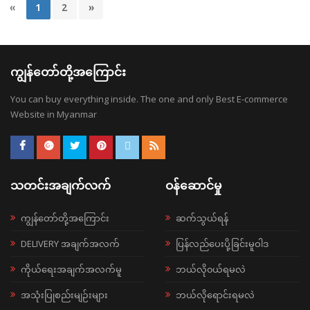
«
1
2
»
ကျွန်တော်တို့အကြောင်း
You can buy everything inside. The one and only Best E-commerce
Website in Myanmar
သတင်းအချက်လက်
ဝန်ဆောင်မှု
ကျွန်တော်တို့အကြောင်း
ဆက်သွယ်ရန်
DELIVERY အချက်အလက်
ပြန်လည်ပေးပို့ခြင်းမူဝါဒ
ကိုယ်ရေးအချက်အလက်မူ
ဘယ်လို၀ယ်ရမလဲ
အသုံးပြုစည်းမျဉ်းများ
ဘယ်လိုရောင်းရမလဲ