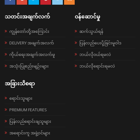
သတင်းအချက်လက်
ဝန်ဆောင်မှု
ကျွန်တော်တို့အကြောင်း
ဆက်သွယ်ရန်
DELIVERY အချက်အလက်
ပြန်လည်ပေးပို့ခြင်းမူဝါဒ
ကိုယ်ရေးအချက်အလက်မူ
ဘယ်လို၀ယ်ရမလဲ
အသုံးပြုစည်းမျဉ်းများ
ဘယ်လိုရောင်းရမလဲ
အခြားသိစရာ
ရောင်းသူများ
PREMIUM FEATURES
ပြန်လည်ရောင်းချသူများ
အရောင်းကူ အဖွဲ့ဝင်များ