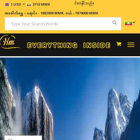
=
ဈေးနှုန်းများသည် အချိန်နှင့် အမျှပြောင်းလဲနိုင်သည်။
1 USD
2110 MMK
အခေါက်ရွှေ
=
ရောင်း - 1882000 MMK
,
ဝယ် - 1874000 MMK
Togg
navi