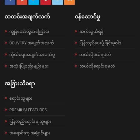
သတင်းအချက်လက်
ဝန်ဆောင်မှု
ကျွန်တော်တို့အကြောင်း
ဆက်သွယ်ရန်
DELIVERY အချက်အလက်
ပြန်လည်ပေးပို့ခြင်းမူဝါဒ
ကိုယ်ရေးအချက်အလက်မူ
ဘယ်လို၀ယ်ရမလဲ
အသုံးပြုစည်းမျဉ်းများ
ဘယ်လိုရောင်းရမလဲ
အခြားသိစရာ
ရောင်းသူများ
PREMIUM FEATURES
ပြန်လည်ရောင်းချသူများ
အရောင်းကူ အဖွဲ့ဝင်များ