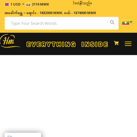
=
ဈေးနှုန်းများသည် အချိန်နှင့် အမျှပြောင်းလဲနိုင်သည်။
1 USD
2110 MMK
အခေါက်ရွှေ
=
ရောင်း - 1882000 MMK
,
ဝယ် - 1874000 MMK
Togg
navi