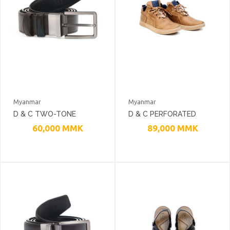
Myanmar
Myanmar
D & C TWO-TONE
D & C PERFORATED
SMOOTH LEATHER
CHUKKA LACE-UP
60,000
MMK
89,000
MMK
SLEEK MATTE
SNEAKERS
GUNMETAL BUCKLE BELT