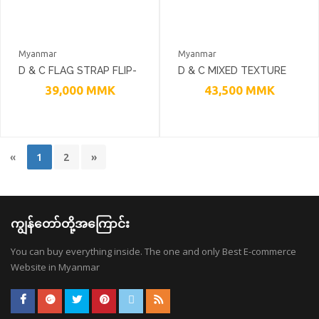
Myanmar
Myanmar
D & C FLAG STRAP FLIP-
D & C MIXED TEXTURE
FLOPS
LACE UP DERBY DRESS
39,000
MMK
43,500
MMK
SHOES
«
1
2
»
ကျွန်တော်တို့အကြောင်း
You can buy everything inside. The one and only Best E-commerce
Website in Myanmar