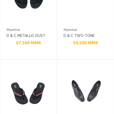
Myanmar
Myanmar
D & C METALLIC DUST
D & C TWO-TONE
VELCRO STRAP
SMOOTH LEATHER
67,500
MMK
59,500
MMK
SANDALS
SLEEK MATTE
GUNMETAL BUCKLE BELT