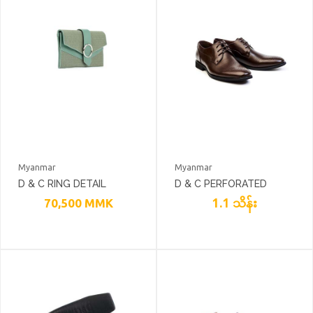
Myanmar
Myanmar
D & C RING DETAIL
D & C PERFORATED
WOVEN TEXTILE
ACCENT LACE-UP DERBY
1.1 သိန်း
70,500
MMK
ENVELOPE CLUTCH
DRESS SHOES