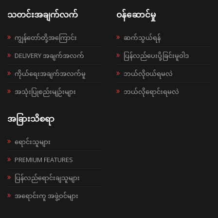
သတင်းအချက်လက်
ဝန်ဆောင်မှု
ကျွန်တော်တို့အကြောင်း
ဆက်သွယ်ရန်
DELIVERY အချက်အလက်
ပြန်လည်ပေးပို့ခြင်းမူဝါဒ
ကိုယ်ရေးအချက်အလက်မူ
ဘယ်လို၀ယ်ရမလဲ
အသုံးပြုစည်းမျဉ်းများ
ဘယ်လိုရောင်းရမလဲ
အခြားသိစရာ
ရောင်းသူများ
PREMIUM FEATURES
ပြန်လည်ရောင်းချသူများ
အရောင်းကူ အဖွဲ့ဝင်များ