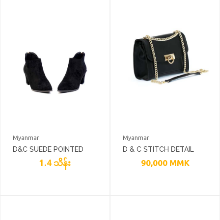
Myanmar
Myanmar
D&C SUEDE POINTED
D & C STITCH DETAIL
TOE BLOCK HEEL BOOTS
1.4 သိန်း
SATCHEL CHAIN
90,000
MMK
SHOULDER BAG