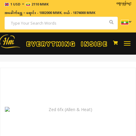
=
ဈေးနှုန်းများသည် အချိန်နှ
1 USD
2110 MMK
အခေါက်ရွှေ
=
ရောင်း - 1882000 MMK
,
ဝယ် - 1874000 MMK
Togg
navi