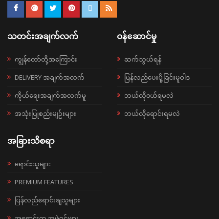
သတင်းအချက်လက်
ဝန်ဆောင်မှု
ကျွန်တော်တို့အကြောင်း
ဆက်သွယ်ရန်
DELIVERY အချက်အလက်
ပြန်လည်ပေးပို့ခြင်းမူဝါဒ
ကိုယ်ရေးအချက်အလက်မူ
ဘယ်လို၀ယ်ရမလဲ
အသုံးပြုစည်းမျဉ်းများ
ဘယ်လိုရောင်းရမလဲ
အခြားသိစရာ
ရောင်းသူများ
PREMIUM FEATURES
ပြန်လည်ရောင်းချသူများ
အရောင်းကူ အဖွဲ့ဝင်များ