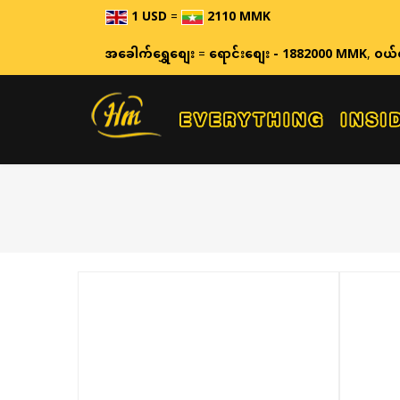
1 USD
=
2110 MMK
အခေါက်ရွှေစျေး
=
ရောင်းစျေး - 1882000 MMK
,
ဝယ်