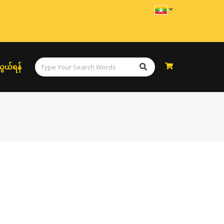
ွယ်ရန်