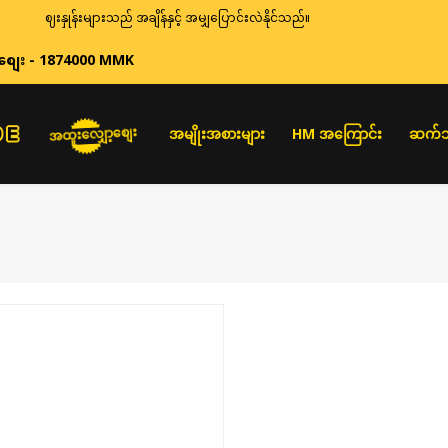
ဈေးနှုန်းများသည် အချိန်နှင့် အမျှပြောင်းလဲနိုင်သည်။
စျေး - 1874000 MMK
အထူးလျှော့စျေး
အမျိုးအစားများ
HM အကြောင်း
ဆက်သ