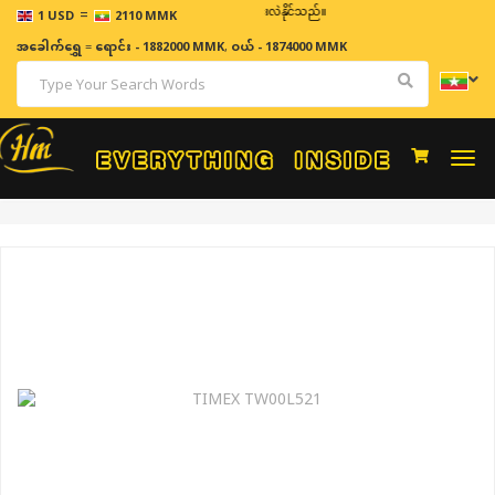
=
ဈေးနှုန်းများသည် အချိန်နှင့် အမျှပြောင်းလဲနိုင်သည်။
1 USD
2110 MMK
အခေါက်ရွှေ
=
ရောင်း - 1882000 MMK
,
ဝယ် - 1874000 MMK
Togg
navi