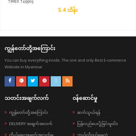
TIMEX T49905
5.4 သိန်း
ကျွန်တော်တို့အကြောင်း
You can buy everything inside. The one and only Best E-commerce
Website in Myanmar
သတင်းအချက်လက်
ဝန်ဆောင်မှု
ကျွန်တော်တို့အကြောင်း
ဆက်သွယ်ရန်
DELIVERY အချက်အလက်
ပြန်လည်ပေးပို့ခြင်းမူဝါဒ
ကိုယ်ရေးအချက်အလက်မူ
ဘယ်လို၀ယ်ရမလဲ