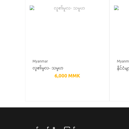
Myanmar
Myanm
နိုင်ငံ
လူ၏မူလ- သမူဟ
6,000
MMK