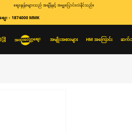
ဈေးနှုန်းများသည် အချိန်နှင့် အမျှပြောင်းလဲနိုင်သည်။
စျေး - 1874000 MMK
အထူးလျှော့စျေး
အမျိုးအစားများ
HM အကြောင်း
ဆက်သ