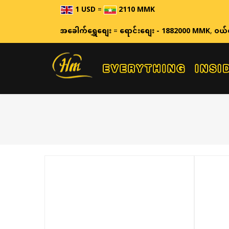
1 USD
=
2110 MMK
အခေါက်ရွှေစျေး
=
ရောင်းစျေး - 1882000 MMK
,
ဝယ်