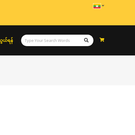
ွယ်ရန်