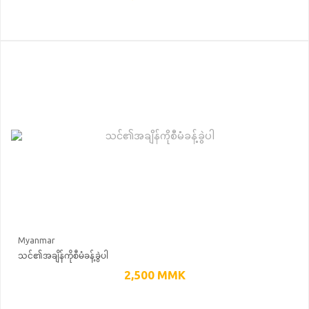
Myanmar
သင်၏အချိန်ကိုစီမံခန့်ခွဲပါ
2,500
MMK