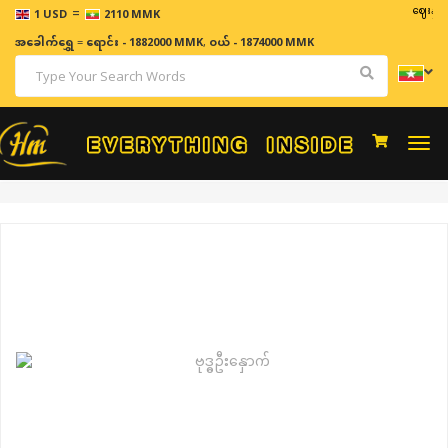
=
ဈေးနှုန်းများသည်
1 USD
2110 MMK
အခေါက်ရွှေ
=
ရောင်း - 1882000 MMK
,
ဝယ် - 1874000 MMK
Togg
navi