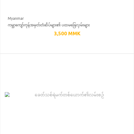
Myanmar
ကမ္ဘာကျော်ကုန်အမှတ်တံဆိပ်များ၏ ပထမခြေလှမ်းများ
3,500
MMK