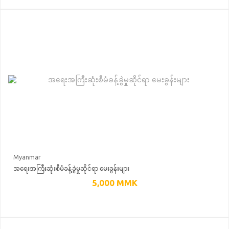
Myanmar
အရေးအကြီးဆုံးစီမံခန့်ခွဲမှုဆိုင်ရာ မေးခွန်းများ
5,000
MMK