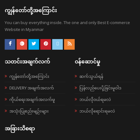
ကျွန်တော်တို့အကြောင်း
You can buy everything inside. The one and only Best E-commerce
Website in Myanmar
သတင်းအချက်လက်
ဝန်ဆောင်မှု
ကျွန်တော်တို့အကြောင်း
ဆက်သွယ်ရန်
DELIVERY အချက်အလက်
ပြန်လည်ပေးပို့ခြင်းမူဝါဒ
ကိုယ်ရေးအချက်အလက်မူ
ဘယ်လို၀ယ်ရမလဲ
အသုံးပြုစည်းမျဉ်းများ
ဘယ်လိုရောင်းရမလဲ
အခြားသိစရာ