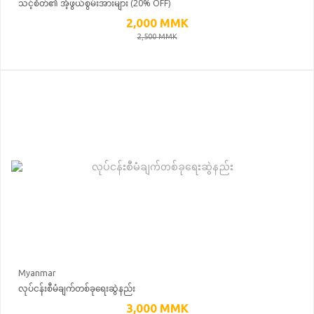
သင့်စိတ်၏ အံ့ဖွယ်စွမ်းအားများ (20% OFF)
2,000
MMK
2,500
MMK
Myanmar
လုပ်ငန်းစီမံချက်တစ်ခုရေးဆွဲနည်း
3,000
MMK