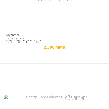
Myanmar
လိုရင်းတိုရှင်းစီးပွားရေးပညာ
2,500
MMK