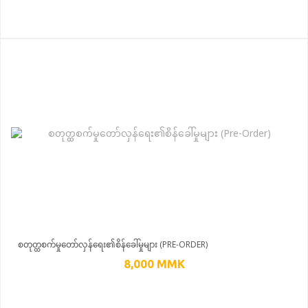
စတုတ္ထစက်မှုတော်လှန်ရေး၏စိန်ခေါ်မှုများ (PRE-ORDER)
8,000
MMK