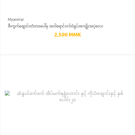
Myanmar
ဇီးကွက်ချောင်းတံတားပေါ်မှ အဝါရောင်ဝက်ဝံရုပ်အကျိုးအပဲ့လေး
2,500
MMK