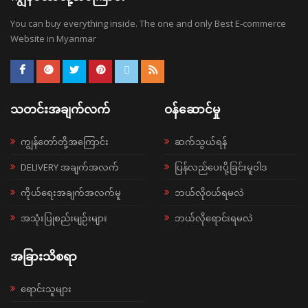
You can buy everything inside. The one and only Best E-commerce
Website in Myanmar
သတင်းအချက်လက်
ဝန်ဆောင်မှု
ကျွန်တော်တို့အကြောင်း
ဆက်သွယ်ရန်
DELIVERY အချက်အလက်
ပြန်လည်ပေးပို့ခြင်းမူဝါဒ
ကိုယ်ရေးအချက်အလက်မူ
ဘယ်လို၀ယ်ရမလဲ
အသုံးပြုစည်းမျဉ်းများ
ဘယ်လိုရောင်းရမလဲ
အခြားသိစရာ
ရောင်းသူများ