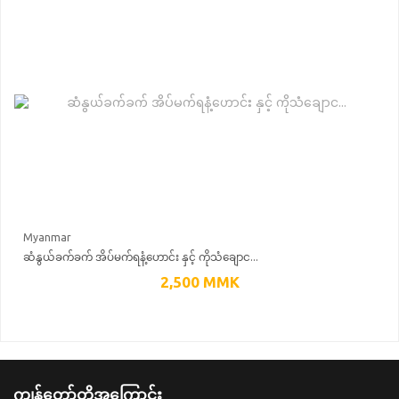
Myanmar
ဆံနွယ်ခက်ခက် အိပ်မက်ရနံ့ဟောင်း နှင့် ကိုသံချောင...
2,500
MMK
ကျွန်တော်တို့အကြောင်း