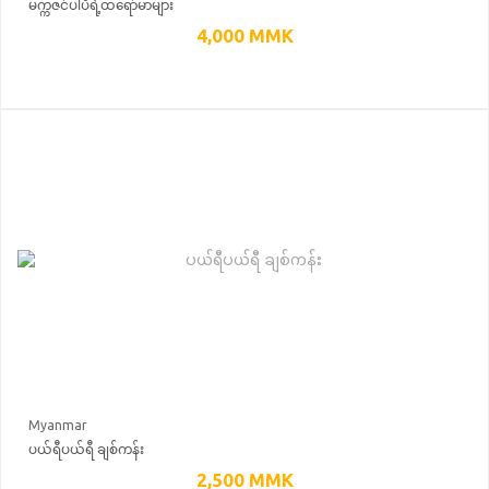
မက္ကဇင်ပါပီရဲ့ထရော်မာများ
4,000
MMK
Myanmar
ပယ်ရီပယ်ရီ ချစ်ကန်း
2,500
MMK