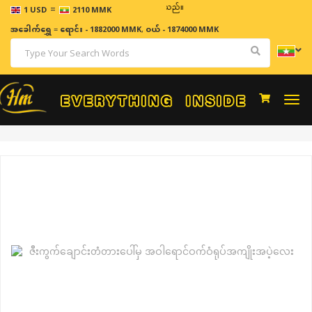
=
ဈေးနှုန်းများသည် အချိန်နှင့် အမျှပြောင်းလဲနိုင်သည်။
1 USD
2110 MMK
အခေါက်ရွှေ
=
ရောင်း - 1882000 MMK
,
ဝယ် - 1874000 MMK
Togg
navi