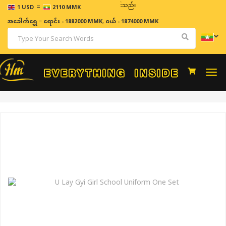
=
ဈေးနှုန်းများသည် အချိန်နှင့် အမျှပြောင်းလဲနိုင်သည်။
1 USD
2110 MMK
အခေါက်ရွှေ
=
ရောင်း - 1882000 MMK
,
ဝယ် - 1874000 MMK
Togg
navi