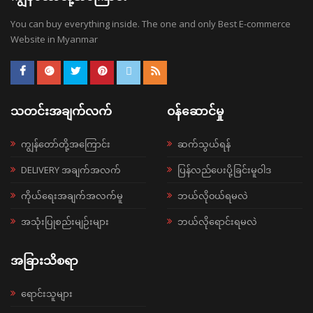
You can buy everything inside. The one and only Best E-commerce
Website in Myanmar
သတင်းအချက်လက်
ဝန်ဆောင်မှု
ကျွန်တော်တို့အကြောင်း
ဆက်သွယ်ရန်
DELIVERY အချက်အလက်
ပြန်လည်ပေးပို့ခြင်းမူဝါဒ
ကိုယ်ရေးအချက်အလက်မူ
ဘယ်လို၀ယ်ရမလဲ
အသုံးပြုစည်းမျဉ်းများ
ဘယ်လိုရောင်းရမလဲ
အခြားသိစရာ
ရောင်းသူများ