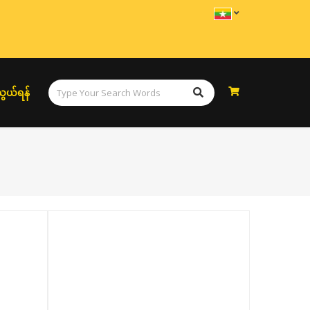
ွယ်ရန်