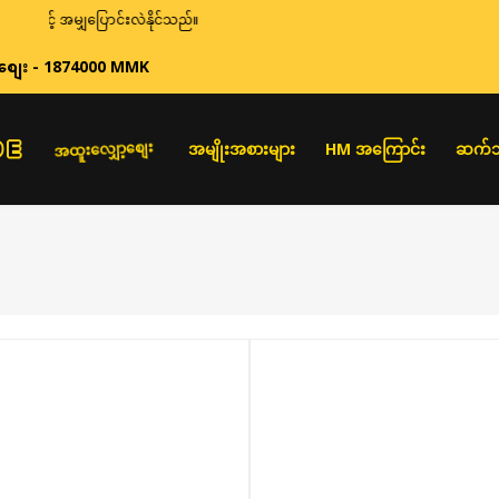
်နှင့် အမျှပြောင်းလဲနိုင်သည်။
စျေး - 1874000 MMK
အထူးလျှော့စျေး
အမျိုးအစားများ
HM အကြောင်း
ဆက်သ