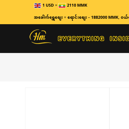
1 USD
=
2110 MMK
ဈေးနှုန်းများသည် အချိန
အခေါက်ရွှေစျေး
=
ရောင်းစျေး - 1882000 MMK
,
ဝယ်