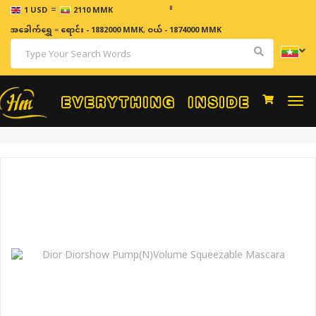
=
ဈေးနှုန
1 USD
2110 MMK
အခေါက်ရွှေ
=
ရောင်း - 1882000 MMK
,
ဝယ် - 1874000 MMK
Togg
navi