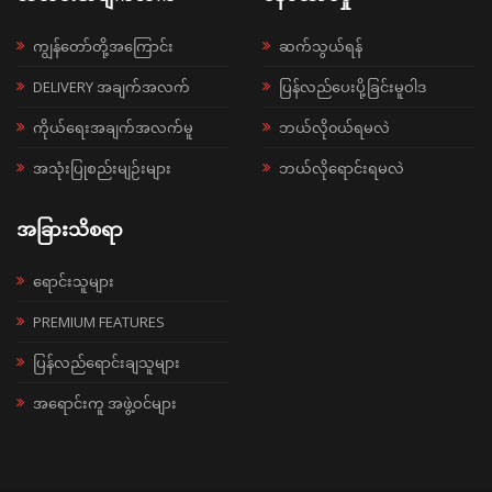
ကျွန်တော်တို့အကြောင်း
ဆက်သွယ်ရန်
DELIVERY အချက်အလက်
ပြန်လည်ပေးပို့ခြင်းမူဝါဒ
ကိုယ်ရေးအချက်အလက်မူ
ဘယ်လို၀ယ်ရမလဲ
အသုံးပြုစည်းမျဉ်းများ
ဘယ်လိုရောင်းရမလဲ
အခြားသိစရာ
ရောင်းသူများ
PREMIUM FEATURES
ပြန်လည်ရောင်းချသူများ
အရောင်းကူ အဖွဲ့ဝင်များ