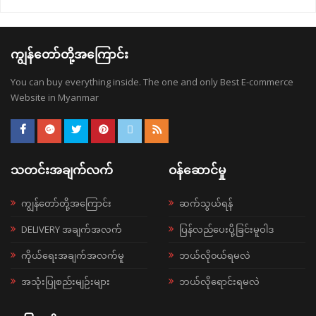
ကျွန်တော်တို့အကြောင်း
You can buy everything inside. The one and only Best E-commerce
Website in Myanmar
သတင်းအချက်လက်
ဝန်ဆောင်မှု
ကျွန်တော်တို့အကြောင်း
ဆက်သွယ်ရန်
DELIVERY အချက်အလက်
ပြန်လည်ပေးပို့ခြင်းမူဝါဒ
ကိုယ်ရေးအချက်အလက်မူ
ဘယ်လို၀ယ်ရမလဲ
အသုံးပြုစည်းမျဉ်းများ
ဘယ်လိုရောင်းရမလဲ