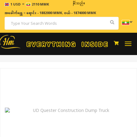
=
ဈေးနှုန်းများသည် အချိန်နှင့် အမျှပြောင်းလဲနိုင်သည်။
1 USD
2110 MMK
အခေါက်ရွှေ
=
ရောင်း - 1882000 MMK
,
ဝယ် - 1874000 MMK
Togg
navi