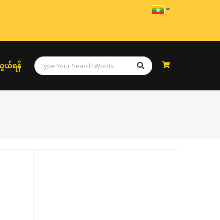
ွယ်ရန်