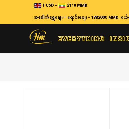
1 USD
=
2110 MMK
အခေါက်ရွှေစျေး
=
ရောင်းစျေး - 1882000 MMK
,
ဝယ်