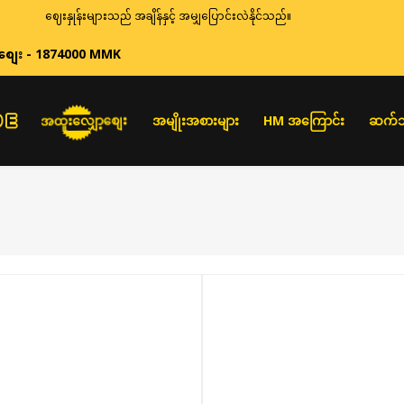
ဈေးနှုန်းများသည် အချိန်နှင့် အမျှပြောင်းလဲနိုင်သည်။
စျေး - 1874000 MMK
အထူးလျှော့စျေး
အမျိုးအစားများ
HM အကြောင်း
ဆက်သ