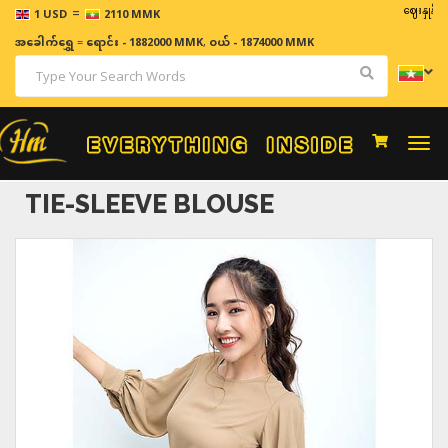
=
ဈေးနှုန်းများသည
1 USD
2110 MMK
အခေါက်ရွှေ
=
ရောင်း - 1882000 MMK
,
ဝယ် - 1874000 MMK
Togg
navi
TIE-SLEEVE BLOUSE