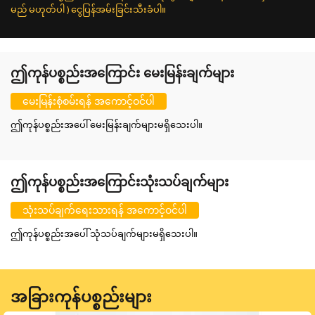
မည် မဟုတ်ပါ ) ငွေပြန်အမ်းခြင်းသီးခံပါ။
ဤကုန်ပစ္စည်းအကြောင်း မေးမြန်းချက်များ
မေးမြန်းစုံစမ်းရန် အကောင့်ဝင်ပါ
ဤကုန်ပစ္စည်းအပေါ် မေးမြန်းချက်များမရှိသေးပါ။
ဤကုန်ပစ္စည်းအကြောင်းသုံးသပ်ချက်များ
သုံးသပ်ချက်ရေးသားရန် အကောင့်ဝင်ပါ
ဤကုန်ပစ္စည်းအပေါ် သုံသပ်ချက်များမရှိသေးပါ။
အခြားကုန်ပစ္စည်းများ