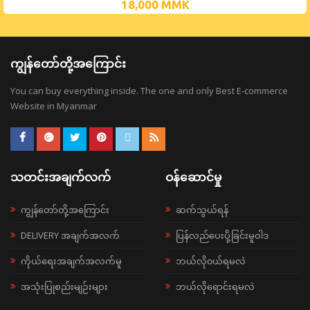
18,000
MMK
ကျွန်တော်တို့အကြောင်း
You can buy everything inside. The one and only Best E-commerce
Website in Myanmar
သတင်းအချက်လက်
ဝန်ဆောင်မှု
ကျွန်တော်တို့အကြောင်း
ဆက်သွယ်ရန်
DELIVERY အချက်အလက်
ပြန်လည်ပေးပို့ခြင်းမူဝါဒ
ကိုယ်ရေးအချက်အလက်မူ
ဘယ်လို၀ယ်ရမလဲ
အသုံးပြုစည်းမျဉ်းများ
ဘယ်လိုရောင်းရမလဲ