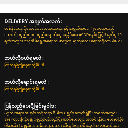
DELIVERY အချက်အလက် :
တစ်နိုင်ငံလုံးပို့ဆောင်ခအသက်သာဆုံးနှင့် အရွယ်အစား (၂ပေပတ်လည်
အောက်)ပစ္စည်းများ ပစ္စည်းရောက်ငွေချေနိုင်သော(CODစနစ်) ဖြင့် 3 ရက်မှ 10
ရက်အတွင်း သင့်အိမ်ရှေ့အရောက် မှာယူတဲ့ပစ္စည်းလေး ရောက်ရှိလာပါမယ်။
ဘယ်လို၀ယ်ရမလဲ :
ကြည့်ရန်ဤနေရာကိုနှိပ်ပါ
ဘယ်လိုရောင်းရမလဲ :
ကြည့်ရန်ဤနေရာကိုနှိပ်ပါ
ပြန်လည်ပေးပို့ခြင်းမူဝါဒ :
ပစ္စည်းအမှားအယွင်းတစုံတရာ ရှိပါက ပစ္စည်းရောက်ရှိပြီး တရက်အတွင်း
အကြောင်းကြား၍ ပစ္စည်းပြန်လည်ပို့ဆောင်ပေးလျှင် အသစ်ပြန်လဲ ပေးမှာဖြစ်
ပါတယ်။ ( ပစ္စည်းအသစ်အနေအထား ယိုယွင်းပျက်စီးနေပါက လဲလှယ်ပေး