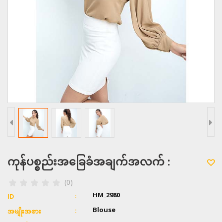
ကုန်ပစ္စည်းအခြေခံအချက်အလက် :
(0)
HM_2980
ID
Blouse
အမျိုးအစား