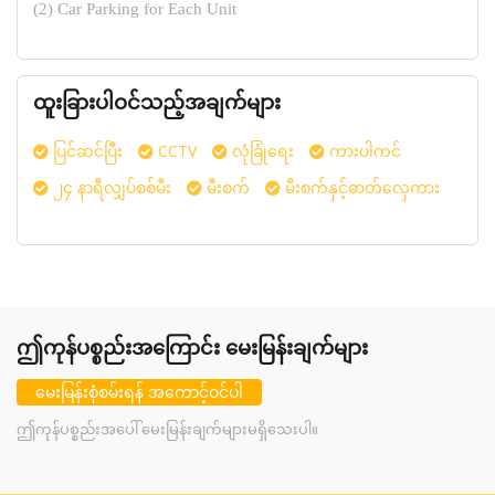
(2) Car Parking for Each Unit
ထူးခြားပါဝင်သည့်အချက်များ
CCTV
ပြင်ဆင်ပြီး
လုံခြုံရေး
ကားပါကင်
၂၄ နာရီလျှပ်စစ်မီး
မီးစက်
မီးစက်နှင့်ဓာတ်လှေကား
ဤကုန်ပစ္စည်းအကြောင်း မေးမြန်းချက်များ
မေးမြန်းစုံစမ်းရန် အကောင့်ဝင်ပါ
ဤကုန်ပစ္စည်းအပေါ် မေးမြန်းချက်များမရှိသေးပါ။