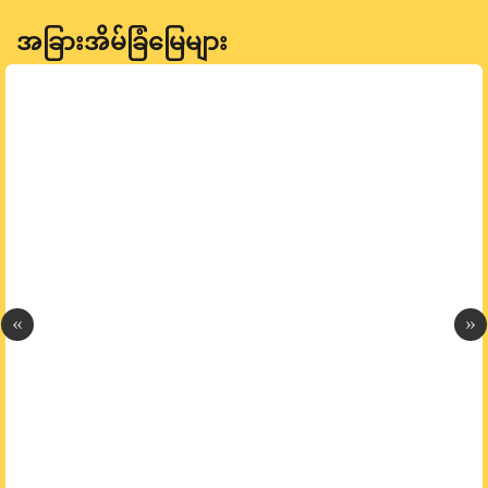
အခြားအိမ်ခြံမြေများ