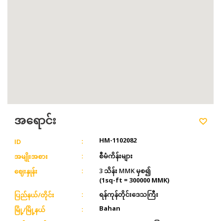
အရောင်း
HM-1102082
ID
စီမံကိန်းများ
အမျိုးအစား
3 သိန်း MMK မှစ၍
ဈေးနှုန်း
(1sq-ft = 300000 MMK)
ရန်ကုန်တိုင်းဒေသကြီး
ပြည်နယ်/တိုင်း
Bahan
မြို့/မြို့နယ်