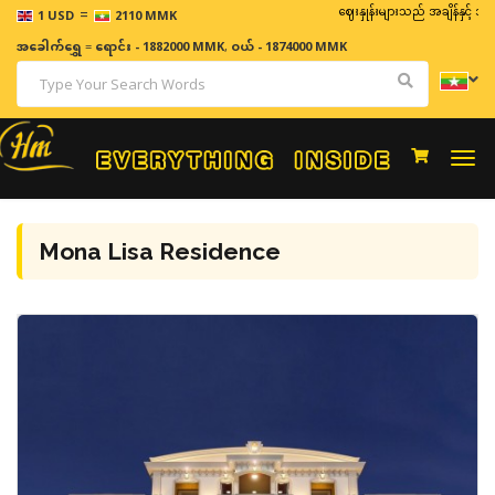
=
ဈေးနှုန်းများသည် အချိန်နှင့် အမျှပြောင်
1 USD
2110 MMK
အခေါက်ရွှေ
=
ရောင်း - 1882000 MMK
,
ဝယ် - 1874000 MMK
Togg
navi
Mona Lisa Residence