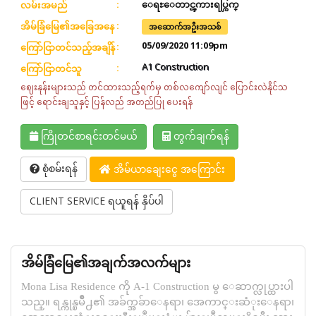
လမ်းအမည်
ေရႊေတာင္ၾကားရပ္ကြက္
အိမ်ခြံမြေ၏အခြေအနေ
အဆောက်အဦးအသစ်
05/09/2020 11:09pm
ကြော်ငြာတင်သည့်အချိန်
A1 Construction
ကြော်ငြာတင်သူ
ဈေးနုန်းများသည် တင်ထားသည့်ရက်မှ တစ်လကျော်လျင် ပြောင်းလဲနိုင်သ
ဖြင့် ရောင်းချသူနှင့် ပြန်လည် အတည်ပြု ပေးရန်
ကြိုတင်စာရင်းတင်မယ်
တွက်ချက်ရန်
စုံစမ်းရန်
အိမ်ယာချေးငွေ အကြောင်း
CLIENT SERVICE ရယူရန် နှိပ်ပါ
အိမ်ခြံမြေ၏အချက်အလက်များ
Mona Lisa Residence ကို A-1 Construction မွ ေဆာက္လုပ္ထားပါ
သည္။ ရန္ကုန္ၿမိဳ႕၏ အခ်က္အခ်ာေနရာ၊ အေကာင္းဆံုးေနရာ၊