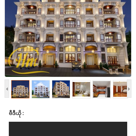
ဗီဒီယို :