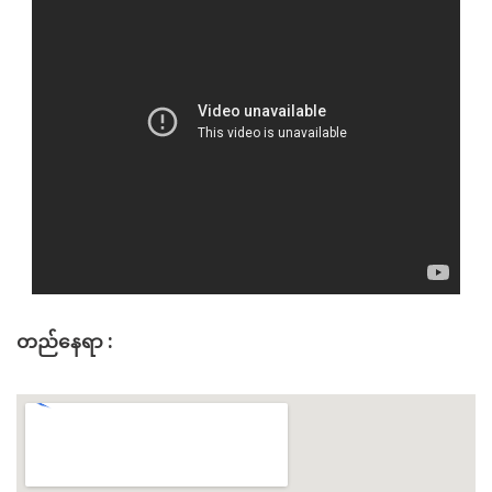
တည်နေရာ :