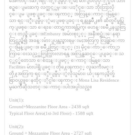
အေကာင္းဆံုးရင္းႏွီးျမွဳပ္ႏွံမႈ မ်ားျပဳလုပ္ႏိုင္ၿပီး သား
စဥ္ေျမးဆက္ လက္ဆင့္ကမ္းေပးႏိုင္ေသာ ဘိုးဘြားပို
င္ေျမ ျဖစ္ျခင္းေၾကာင့္ အလြန္ေကာင္းမြန္ေ
သာ ရင္းႏွီးျမွဳပ္ႏွံမႈျဖစ္ျခင္း ရန္ကုန္ၿမိဳ႕၏ ဆိတ္ၿငိမ္ရပ္ကြ
က္ျဖစ္ေသာ ေရႊေတာင္ၾကားရပ္ကြက္၊ ဗဟန္းၿမိဳ႕နယ္အတြ
င္း တည္ရွိျခင္း။Embassy အမ်ားစုႏွင့္ အနီးစပ္ဆံုးေနရာ
တြင္တည္ရွိ၍ အခန္းမ်ားျပန္လည္ငွားရမ္းမႈအတြက္ လြန္စြာေကာ
င္းမြန္ျခင္း။ ၿမိဳ႕တြင္းႏွင့္ (၁) မိုင္ေက်ာ္ေက်ာ္သာ
ကြာေ၀းသည့္အတြက္သြားလာရန္ အလြန္အဆင္ေျပျခင္း၊ သ
င့္တင့္မွ်တေသာ ေစ်းႏႈန္းျဖင့္ ေကာင္းမြန္ေသာ
Facilities မ်ားပါရွိျခင္း တို႔ေၾကာင့္ လူႀကီးမင္း
တို႔အတြက္ ရင္းႏွီးျမွဳပ္ႏွံလိုသူမ်ား၊ ယံုၾကည္စိတ္ခ်
စြာ၀ယ္ယူေနထိုင္ႏိုင္ပါေၾကာင္း Mona Lisa Residence
မွႀကိဳဆိုသတင္းေကာင္းပါးအပ္ပါသည္။
Unit(1):
Ground+Mezzanine Floor Area - 2438 sqft
Typical Floor Area(1st-3rd Floor) - 1588 sqft
Unit(2):
Ground + Mezzanine Floor Area - 2727 sqft