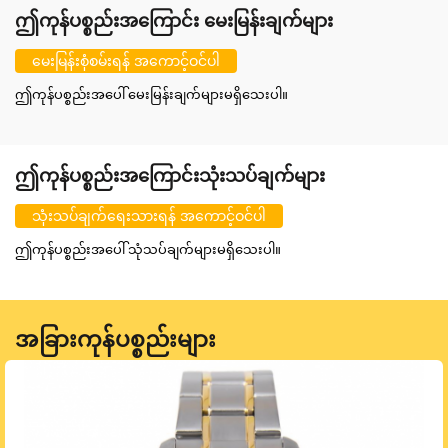
ဤကုန်ပစ္စည်းအကြောင်း မေးမြန်းချက်များ
မေးမြန်းစုံစမ်းရန် အကောင့်ဝင်ပါ
ဤကုန်ပစ္စည်းအပေါ် မေးမြန်းချက်များမရှိသေးပါ။
ဤကုန်ပစ္စည်းအကြောင်းသုံးသပ်ချက်များ
သုံးသပ်ချက်ရေးသားရန် အကောင့်ဝင်ပါ
ဤကုန်ပစ္စည်းအပေါ် သုံသပ်ချက်များမရှိသေးပါ။
အခြားကုန်ပစ္စည်းများ