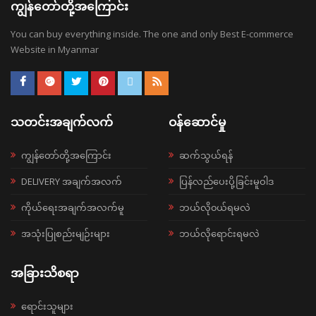
ကျွန်တော်တို့အကြောင်း
You can buy everything inside. The one and only Best E-commerce
Website in Myanmar
သတင်းအချက်လက်
ဝန်ဆောင်မှု
ကျွန်တော်တို့အကြောင်း
ဆက်သွယ်ရန်
DELIVERY အချက်အလက်
ပြန်လည်ပေးပို့ခြင်းမူဝါဒ
ကိုယ်ရေးအချက်အလက်မူ
ဘယ်လို၀ယ်ရမလဲ
အသုံးပြုစည်းမျဉ်းများ
ဘယ်လိုရောင်းရမလဲ
အခြားသိစရာ
ရောင်းသူများ