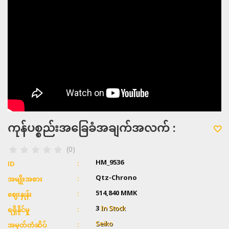
ကုန်ပစ္စည်းအခြေခံအချက်အလက် :
(0)
HM_9536
ID
Qtz-Chrono
အမျိုးအစား
514,840 MMK
ဈေးနှုန်း
3
In Stock
ရရှိနိုင်မှု
Seiko
အမှတ်တံဆိပ်