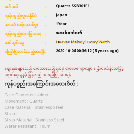
Quartz SSB301P1
မော်ဒယ်
Japan
ကုန်ပစ္စည်းမူလနိုင်ငံ
1Year
အာမခံ (ဝန်ဆောင်မှု)
အသစ်စက်စက်
ကုန်ပစ္စည်းအခြေအနေ
Heaven Melody Luxury Watch
တင်သွင်းသူ
2020-10-06 00:36:12
( 5 years ago)
ကြော်ငြာတင်သည့်အချိန်
ဈေးနုန်းများသည် တင်ထားသည့်ရက်မှ တစ်လကျော်လျင် ပြောင်းလဲနိုင်သဖြင့်
ရောင်းချသူနှင့် ပြန်လည် အတည်ပြု ပေးရန်
ကုန်ပစ္စည်းအကြောင်းအသေးစိတ် :
Case Diameter :
44mm
Movement :
Quartz
Case Material :
Stainless Steel
Strap :
-
Strap Material :
Stainless Steel
Water Resistant :
100m