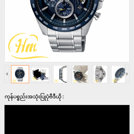
ကုန်ပစ္စည်းအသုံးပြုပုံဗီဒီယို :