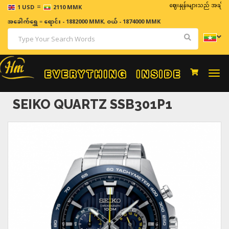
=
ဈေးနှုန်းများသည် အချိန်နှင့် အမျှ
1 USD
2110 MMK
အခေါက်ရွှေ
=
ရောင်း - 1882000 MMK
,
ဝယ် - 1874000 MMK
Togg
navi
SEIKO QUARTZ SSB301P1