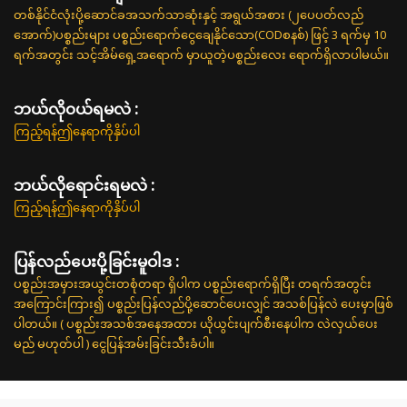
တစ်နိုင်ငံလုံးပို့ဆောင်ခအသက်သာဆုံးနှင့် အရွယ်အစား (၂ပေပတ်လည်
အောက်)ပစ္စည်းများ ပစ္စည်းရောက်ငွေချေနိုင်သော(CODစနစ်) ဖြင့် 3 ရက်မှ 10
ရက်အတွင်း သင့်အိမ်ရှေ့အရောက် မှာယူတဲ့ပစ္စည်းလေး ရောက်ရှိလာပါမယ်။
ဘယ်လို၀ယ်ရမလဲ :
ကြည့်ရန်ဤနေရာကိုနှိပ်ပါ
ဘယ်လိုရောင်းရမလဲ :
ကြည့်ရန်ဤနေရာကိုနှိပ်ပါ
ပြန်လည်ပေးပို့ခြင်းမူဝါဒ :
ပစ္စည်းအမှားအယွင်းတစုံတရာ ရှိပါက ပစ္စည်းရောက်ရှိပြီး တရက်အတွင်း
အကြောင်းကြား၍ ပစ္စည်းပြန်လည်ပို့ဆောင်ပေးလျှင် အသစ်ပြန်လဲ ပေးမှာဖြစ်
ပါတယ်။ ( ပစ္စည်းအသစ်အနေအထား ယိုယွင်းပျက်စီးနေပါက လဲလှယ်ပေး
မည် မဟုတ်ပါ ) ငွေပြန်အမ်းခြင်းသီးခံပါ။