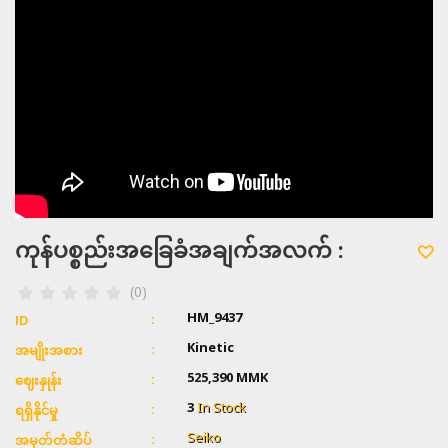
ကုန်ပစ္စည်းအခြေခံအချက်အလက် :
(0)
HM_9437
ID
Kinetic
အမျိုးအစား
525,390 MMK
ဈေးနှုန်း
3
In Stock
ရရှိနိုင်မှု
Seiko
အမှတ်တံဆိပ်