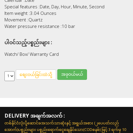
Special features :Date, Day, Hour, Minute, Second
Item weight :3.04 Ounces
Movement :Quartz
Water pressure resistance :10 bar
ပါဝင်သည့်ပစ္စည်းများ :
Watch/ Box/ Warranty Card
အခုဝယ်မယ်
စျေးဝယ်ခြင်းထဲသို့
DELIVERY အချက်အလက် :
တစ်နိုင်ငံလုံးပို့ဆောင်ခအသက်သာဆုံးနှင့် အရွယ်အစား (၂ပေပတ်လည်
အောက်)ပစ္စည်းများ ပစ္စည်းရောက်ငွေချေနိုင်သော(CODစနစ်) ဖြင့် 3 ရက်မှ 10