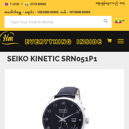
=
ဈေးနှုန်းများသည် အချိန်နှင့် အမ
1 USD
2110 MMK
အခေါက်ရွှေ
=
ရောင်း - 1882000 MMK
,
ဝယ် - 1874000 MMK
Togg
navi
SEIKO KINETIC SRN051P1