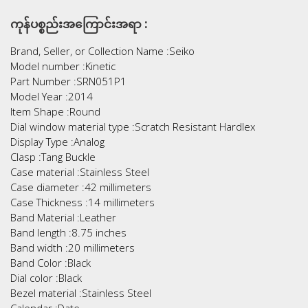
ကုန်ပစ္စည်းအကြောင်းအရာ :
Brand, Seller, or Collection Name :Seiko
Model number :Kinetic
Part Number :SRN051P1
Model Year :2014
Item Shape :Round
Dial window material type :Scratch Resistant Hardlex
Display Type :Analog
Clasp :Tang Buckle
Case material :Stainless Steel
Case diameter :42 millimeters
Case Thickness :14 millimeters
Band Material :Leather
Band length :8.75 inches
Band width :20 millimeters
Band Color :Black
Dial color :Black
Bezel material :Stainless Steel
Calendar :Date