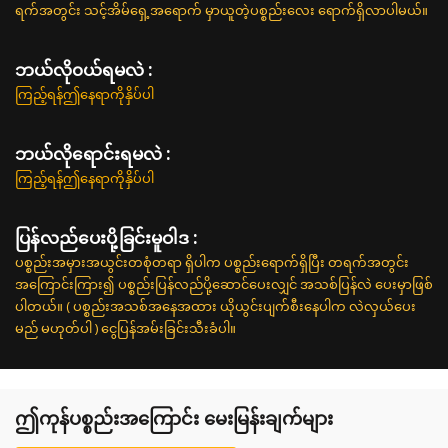
ရက်အတွင်း သင့်အိမ်ရှေ့အရောက် မှာယူတဲ့ပစ္စည်းလေး ရောက်ရှိလာပါမယ်။
ဘယ်လို၀ယ်ရမလဲ :
ကြည့်ရန်ဤနေရာကိုနှိပ်ပါ
ဘယ်လိုရောင်းရမလဲ :
ကြည့်ရန်ဤနေရာကိုနှိပ်ပါ
ပြန်လည်ပေးပို့ခြင်းမူဝါဒ :
ပစ္စည်းအမှားအယွင်းတစုံတရာ ရှိပါက ပစ္စည်းရောက်ရှိပြီး တရက်အတွင်း
အကြောင်းကြား၍ ပစ္စည်းပြန်လည်ပို့ဆောင်ပေးလျှင် အသစ်ပြန်လဲ ပေးမှာဖြစ်
ပါတယ်။ ( ပစ္စည်းအသစ်အနေအထား ယိုယွင်းပျက်စီးနေပါက လဲလှယ်ပေး
မည် မဟုတ်ပါ ) ငွေပြန်အမ်းခြင်းသီးခံပါ။
ဤကုန်ပစ္စည်းအကြောင်း မေးမြန်းချက်များ