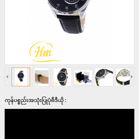
ကုန်ပစ္စည်းအသုံးပြုပုံဗီဒီယို :