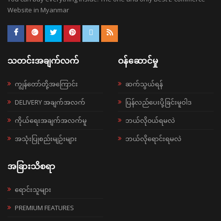
Website in Myanmar
သတင်းအချက်လက်
ဝန်ဆောင်မှု
ကျွန်တော်တို့အကြောင်း
ဆက်သွယ်ရန်
DELIVERY အချက်အလက်
ပြန်လည်ပေးပို့ခြင်းမူဝါဒ
ကိုယ်ရေးအချက်အလက်မူ
ဘယ်လို၀ယ်ရမလဲ
အသုံးပြုစည်းမျဉ်းများ
ဘယ်လိုရောင်းရမလဲ
အခြားသိစရာ
ရောင်းသူများ
PREMIUM FEATURES