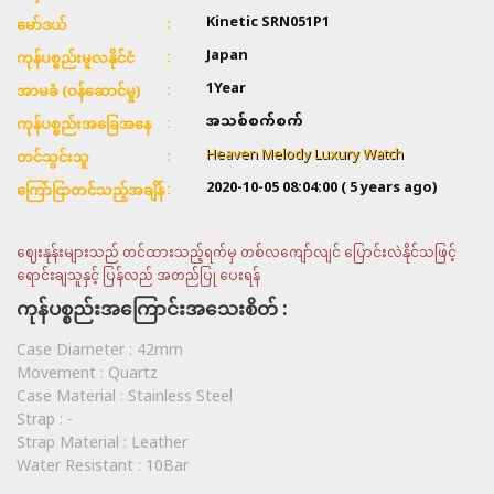
Kinetic SRN051P1
မော်ဒယ်
Japan
ကုန်ပစ္စည်းမူလနိုင်ငံ
1Year
အာမခံ (ဝန်ဆောင်မှု)
အသစ်စက်စက်
ကုန်ပစ္စည်းအခြေအနေ
Heaven Melody Luxury Watch
တင်သွင်းသူ
2020-10-05 08:04:00
( 5 years ago)
ကြော်ငြာတင်သည့်အချိန်
ဈေးနုန်းများသည် တင်ထားသည့်ရက်မှ တစ်လကျော်လျင် ပြောင်းလဲနိုင်သဖြင့်
ရောင်းချသူနှင့် ပြန်လည် အတည်ပြု ပေးရန်
ကုန်ပစ္စည်းအကြောင်းအသေးစိတ် :
Case Diameter :
42mm
Movement :
Quartz
Case Material :
Stainless Steel
Strap :
-
Strap Material :
Leather
Water Resistant :
10Bar