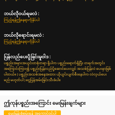
ဘယ်လို၀ယ်ရမလဲ :
ကြည့်ရန်ဤနေရာကိုနှိပ်ပါ
ဘယ်လိုရောင်းရမလဲ :
ကြည့်ရန်ဤနေရာကိုနှိပ်ပါ
ပြန်လည်ပေးပို့ခြင်းမူဝါဒ :
ပစ္စည်းအမှားအယွင်းတစုံတရာ ရှိပါက ပစ္စည်းရောက်ရှိပြီး တရက်အတွင်း
အကြောင်းကြား၍ ပစ္စည်းပြန်လည်ပို့ဆောင်ပေးလျှင် အသစ်ပြန်လဲ ပေးမှာဖြစ်
ပါတယ်။ ( ပစ္စည်းအသစ်အနေအထား ယိုယွင်းပျက်စီးနေပါက လဲလှယ်ပေး
မည် မဟုတ်ပါ ) ငွေပြန်အမ်းခြင်းသီးခံပါ။
ဤကုန်ပစ္စည်းအကြောင်း မေးမြန်းချက်များ
မေးမြန်းစုံစမ်းရန် အကောင့်ဝင်ပါ