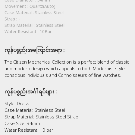
Case Diameter :
34mm
Movement :
Quartz(Auto)
Case Material :
Stainless Steel
Strap :
-
Strap Material :
Stainless Steel
Water Resistant :
10Bar
ကုန်ပစ္စည်းအကြောင်းအရာ :
The Citizen Mechanical Collection is a perfect blend of classic
and modern design which appeals to both Modernist style
conscious individuals and Connoisseurs of fine watches.
ကုန်ပစ္စည်းအင်္ဂါရပ်များ :
Style: Dress
Case Material: Stainless Steel
Strap Material: Stainless Steel Strap
Case Size: 34mm
Water Resistant: 10 bar