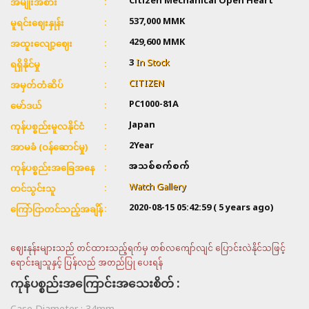
Citizen Mechanical Open Heart
အမျိုးအစား
537,000 MMK
မူရင်းဈေးနှုန်း
429,600 MMK
အထူးလျော့ဈေး
3
In Stock
ရရှိနိုင်မှု
CITIZEN
အမှတ်တံဆိပ်
PC1000-81A
မော်ဒယ်
Japan
ကုန်ပစ္စည်းမူလနိုင်ငံ
2Year
အာမခံ (ဝန်ဆောင်မှု)
အသစ်စက်စက်
ကုန်ပစ္စည်းအခြေအနေ
Watch Gallery
တင်သွင်းသူ
2020-08-15 05:42:59
( 5 years ago)
ကြော်ငြာတင်သည့်အချိန်
ဈေးနုန်းများသည် တင်ထားသည့်ရက်မှ တစ်လကျော်လျင် ပြောင်းလဲနိုင်သဖြင့်
ရောင်းချသူနှင့် ပြန်လည် အတည်ပြု ပေးရန်
ကုန်ပစ္စည်းအကြောင်းအသေးစိတ် :