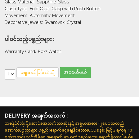
Glass Material: Sapphire Glass
Clasp Type: Fold Over Clasp with Push Button
Movement: Automatic Movement
Decorative Jewels: Swarovski Crystal
ပါဝင်သည့်ပစ္စည်းများ :
Warranty Card/ Box/ Watch
အခုဝယ်မယ်
စျေးဝယ်ခြင်းထဲသို့
DELIVERY အချက်အလက် :
တစ်နိုင်ငံလုံးပို့ဆောင်ခအသက်သာဆုံးနှင့် အရွယ်အစား (၂ပေပတ်လည်
အောက်)ပစ္စည်းများ ပစ္စည်းရောက်ငွေချေနိုင်သော(CODစနစ်) ဖြင့် 3 ရက်မှ 10
ရက်အတွင်း သင့်အိမ်ရှေ့အရောက် မှာယူတဲ့ပစ္စည်းလေး ရောက်ရှိလာပါမယ်။