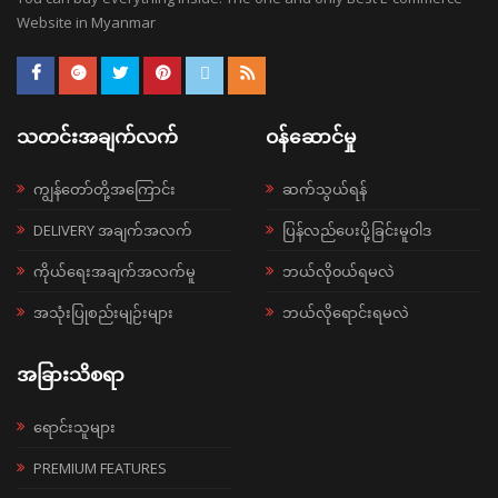
Website in Myanmar
သတင်းအချက်လက်
ဝန်ဆောင်မှု
ကျွန်တော်တို့အကြောင်း
ဆက်သွယ်ရန်
DELIVERY အချက်အလက်
ပြန်လည်ပေးပို့ခြင်းမူဝါဒ
ကိုယ်ရေးအချက်အလက်မူ
ဘယ်လို၀ယ်ရမလဲ
အသုံးပြုစည်းမျဉ်းများ
ဘယ်လိုရောင်းရမလဲ
အခြားသိစရာ
ရောင်းသူများ
PREMIUM FEATURES