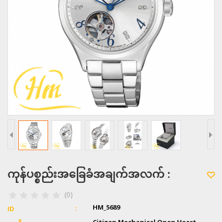
ကုန်ပစ္စည်းအခြေခံအချက်အလက် :
(0)
HM_5689
ID