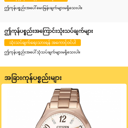
ဤကုန်ပစ္စည်းအပေါ် မေးမြန်းချက်များမရှိသေးပါ။
ဤကုန်ပစ္စည်းအကြောင်းသုံးသပ်ချက်များ
သုံးသပ်ချက်ရေးသားရန် အကောင့်ဝင်ပါ
ဤကုန်ပစ္စည်းအပေါ် သုံသပ်ချက်များမရှိသေးပါ။
အခြားကုန်ပစ္စည်းများ