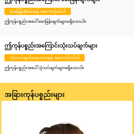
မေးမြန်းစုံစမ်းရန် အကောင့်ဝင်ပါ
ဤကုန်ပစ္စည်းအပေါ် မေးမြန်းချက်များမရှိသေးပါ။
ဤကုန်ပစ္စည်းအကြောင်းသုံးသပ်ချက်များ
သုံးသပ်ချက်ရေးသားရန် အကောင့်ဝင်ပါ
ဤကုန်ပစ္စည်းအပေါ် သုံသပ်ချက်များမရှိသေးပါ။
အခြားကုန်ပစ္စည်းများ