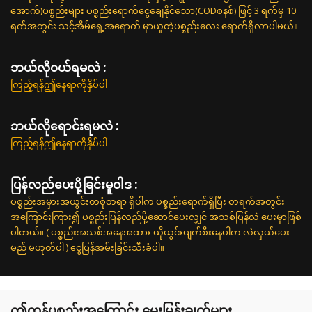
အောက်)ပစ္စည်းများ ပစ္စည်းရောက်ငွေချေနိုင်သော(CODစနစ်) ဖြင့် 3 ရက်မှ 10
ရက်အတွင်း သင့်အိမ်ရှေ့အရောက် မှာယူတဲ့ပစ္စည်းလေး ရောက်ရှိလာပါမယ်။
ဘယ်လို၀ယ်ရမလဲ :
ကြည့်ရန်ဤနေရာကိုနှိပ်ပါ
ဘယ်လိုရောင်းရမလဲ :
ကြည့်ရန်ဤနေရာကိုနှိပ်ပါ
ပြန်လည်ပေးပို့ခြင်းမူဝါဒ :
ပစ္စည်းအမှားအယွင်းတစုံတရာ ရှိပါက ပစ္စည်းရောက်ရှိပြီး တရက်အတွင်း
အကြောင်းကြား၍ ပစ္စည်းပြန်လည်ပို့ဆောင်ပေးလျှင် အသစ်ပြန်လဲ ပေးမှာဖြစ်
ပါတယ်။ ( ပစ္စည်းအသစ်အနေအထား ယိုယွင်းပျက်စီးနေပါက လဲလှယ်ပေး
မည် မဟုတ်ပါ ) ငွေပြန်အမ်းခြင်းသီးခံပါ။
ဤကုန်ပစ္စည်းအကြောင်း မေးမြန်းချက်များ