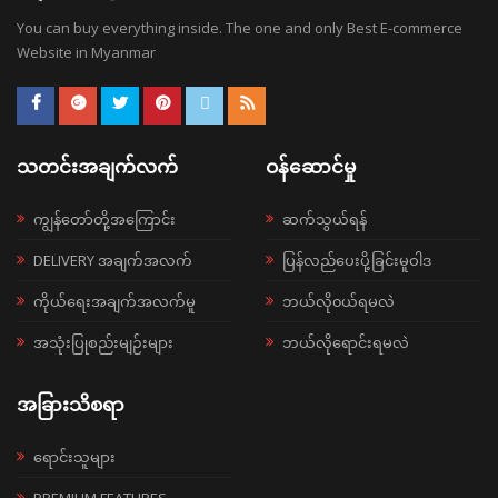
You can buy everything inside. The one and only Best E-commerce
Website in Myanmar
သတင်းအချက်လက်
ဝန်ဆောင်မှု
ကျွန်တော်တို့အကြောင်း
ဆက်သွယ်ရန်
DELIVERY အချက်အလက်
ပြန်လည်ပေးပို့ခြင်းမူဝါဒ
ကိုယ်ရေးအချက်အလက်မူ
ဘယ်လို၀ယ်ရမလဲ
အသုံးပြုစည်းမျဉ်းများ
ဘယ်လိုရောင်းရမလဲ
အခြားသိစရာ
ရောင်းသူများ