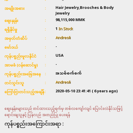
Hair Jewelry,Brooches & Body
အမျိုးအစား
Jewelry
98,115,000 MMK
ဈေးနှုန်း
1
In Stock
ရရှိနိုင်မှု
Andreoli
အမှတ်တံဆိပ်
-
မော်ဒယ်
USA
ကုန်ပစ္စည်းမူလနိုင်ငံ
-
အာမခံ (ဝန်ဆောင်မှု)
အသစ်စက်စက်
ကုန်ပစ္စည်းအခြေအနေ
Andreoli
တင်သွင်းသူ
2020-05-10 23:41:41
( 6 years ago)
ကြော်ငြာတင်သည့်အချိန်
ဈေးနုန်းများသည် တင်ထားသည့်ရက်မှ တစ်လကျော်လျင် ပြောင်းလဲနိုင်သဖြင့်
ရောင်းချသူနှင့် ပြန်လည် အတည်ပြု ပေးရန်
ကုန်ပစ္စည်းအကြောင်းအရာ :