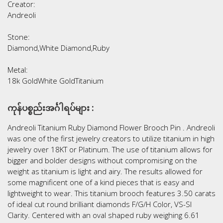
Creator:
Andreoli
Stone:
Diamond,White Diamond,Ruby
Metal:
18k GoldWhite GoldTitanium
ကုန်ပစ္စည်းအင်္ဂါရပ်များ :
Andreoli Titanium Ruby Diamond Flower Brooch Pin . Andreoli
was one of the first jewelry creators to utilize titanium in high
jewelry over 18KT or Platinum. The use of titanium allows for
bigger and bolder designs without compromising on the
weight as titanium is light and airy. The results allowed for
some magnificent one of a kind pieces that is easy and
lightweight to wear. This titanium brooch features 3.50 carats
of ideal cut round brilliant diamonds F/G/H Color, VS-SI
Clarity. Centered with an oval shaped ruby weighing 6.61