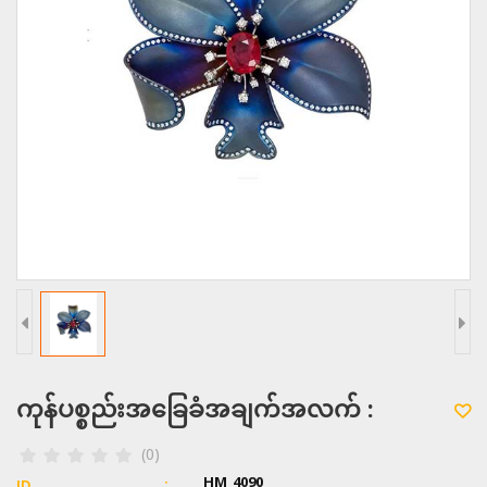
ကုန်ပစ္စည်းအခြေခံအချက်အလက် :
(0)
HM_4090
ID