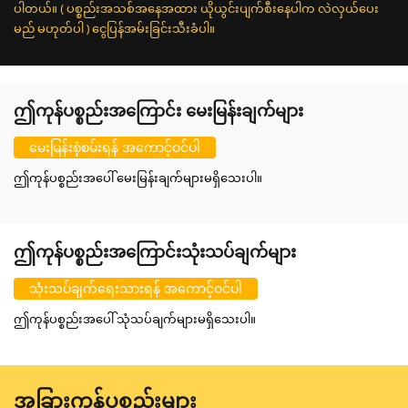
ပါတယ်။ ( ပစ္စည်းအသစ်အနေအထား ယိုယွင်းပျက်စီးနေပါက လဲလှယ်ပေး
မည် မဟုတ်ပါ ) ငွေပြန်အမ်းခြင်းသီးခံပါ။
ဤကုန်ပစ္စည်းအကြောင်း မေးမြန်းချက်များ
မေးမြန်းစုံစမ်းရန် အကောင့်ဝင်ပါ
ဤကုန်ပစ္စည်းအပေါ် မေးမြန်းချက်များမရှိသေးပါ။
ဤကုန်ပစ္စည်းအကြောင်းသုံးသပ်ချက်များ
သုံးသပ်ချက်ရေးသားရန် အကောင့်ဝင်ပါ
ဤကုန်ပစ္စည်းအပေါ် သုံသပ်ချက်များမရှိသေးပါ။
အခြားကုန်ပစ္စည်းများ