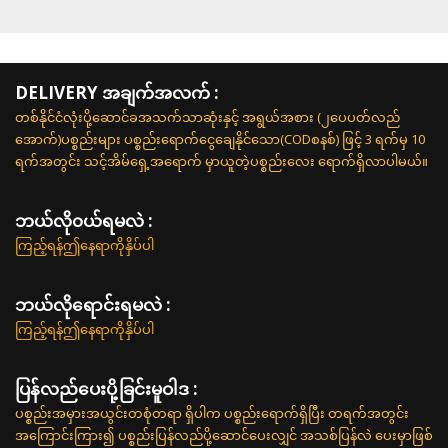
DELIVERY အချက်အလက် :
တစ်နိုင်ငံလုံးပို့ဆောင်ခအသက်သာဆုံးနှင့် အရွယ်အစား (၂ပေပတ်လည်
အောက်)ပစ္စည်းများ ပစ္စည်းရောက်ငွေချေနိုင်သော(CODစနစ်) ဖြင့် 3 ရက်မှ 10
ရက်အတွင်း သင့်အိမ်ရှေ့အရောက် မှာယူတဲ့ပစ္စည်းလေး ရောက်ရှိလာပါမယ်။
ဘယ်လို၀ယ်ရမလဲ :
ကြည့်ရန်ဤနေရာကိုနှိပ်ပါ
ဘယ်လိုရောင်းရမလဲ :
ကြည့်ရန်ဤနေရာကိုနှိပ်ပါ
ပြန်လည်ပေးပို့ခြင်းမူဝါဒ :
ပစ္စည်းအမှားအယွင်းတစုံတရာ ရှိပါက ပစ္စည်းရောက်ရှိပြီး တရက်အတွင်း
အကြောင်းကြား၍ ပစ္စည်းပြန်လည်ပို့ဆောင်ပေးလျှင် အသစ်ပြန်လဲ ပေးမှာဖြစ်