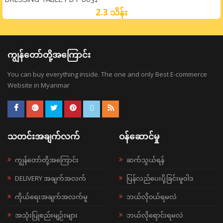
2.3 သိန်း
ကျွန်တော်တို့အကြောင်း
You can buy everything inside. The one and only Best E-commerce
Website in Myanmar
သတင်းအချက်လက်
ဝန်ဆောင်မှု
ကျွန်တော်တို့အကြောင်း
ဆက်သွယ်ရန်
DELIVERY အချက်အလက်
ပြန်လည်ပေးပို့ခြင်းမူဝါဒ
ကိုယ်ရေးအချက်အလက်မူ
ဘယ်လို၀ယ်ရမလဲ
အသုံးပြုစည်းမျဉ်းများ
ဘယ်လိုရောင်းရမလဲ