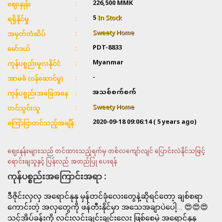
226,500
MMK
ဈေးနှုန်း
5
In Stock
ရရှိနိုင်မှု
Sweety Home
အမှတ်တံဆိပ်
PDT-8833
မော်ဒယ်
Myanmar
ကုန်ပစ္စည်းမူလနိုင်ငံ
-
အာမခံ (ဝန်ဆောင်မှု)
အသစ်စက်စက်
ကုန်ပစ္စည်းအခြေအနေ
Sweety Home
တင်သွင်းသူ
2020-09-18 09:06:14
( 5 years ago)
ကြော်ငြာတင်သည့်အချိန်
ဈေးနုန်းများသည် တင်ထားသည့်ရက်မှ တစ်လကျော်လျင် ပြောင်းလဲနိုင်သဖြင့်
ရောင်းချသူနှင့် ပြန်လည် အတည်ပြု ပေးရန်
ကုန်ပစ္စည်းအကြောင်းအရာ :
ဒီဇိုင်းလှလှ အရောင်နုနု မှန်တင်ခုံလေးတွေနဲ့ဆိုရင်တော့ ချစ်စရာ
ကောင်းတဲ့ အလှတွေကို ဖန်တီးနိုင်မှာ အသေအချာပဲပေါ့… 😍😍😍
သင့်အိပ်ခန်းကို လင်းလင်းချင်းချင်းလေး ဖြစ်စေမဲ့ အရောင်နုနု