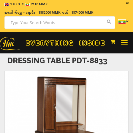
=
ဈေးနှုန်းမျ
1 USD
2110 MMK
အခေါက်ရွှေ
=
ရောင်း - 1882000 MMK
,
ဝယ် - 1874000 MMK
Togg
navi
DRESSING TABLE PDT-8833