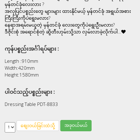
မှန်တင်ခုံလေးလား ?
အလှပြင်ပစ္စည်းတွေ များများ ထားနိုင်မယ့် မှန်တင်ခုံ အရွယ်အစား
ကြီးကြီးကိုပဲရွေးမလား?
နေရာအရမ်းမယူတဲ့ မှန်တင်ခုံ လေးတွေကိုပဲရွေးဦးမလား?
ဒီဇိုင်းစုံ အရောင်စုံတဲ့ ဆွိတီးဟုမ်းသို့သာ လှမ်းလာခဲ့လိုက်ပါ…❤
ကုန်ပစ္စည်းအင်္ဂါရပ်များ :
Length :910mm
Width:420mm
Height:1580mm
ပါဝင်သည့်ပစ္စည်းများ :
Dressing Table PDT-8833
အခုဝယ်မယ်
စျေးဝယ်ခြင်းထဲသို့