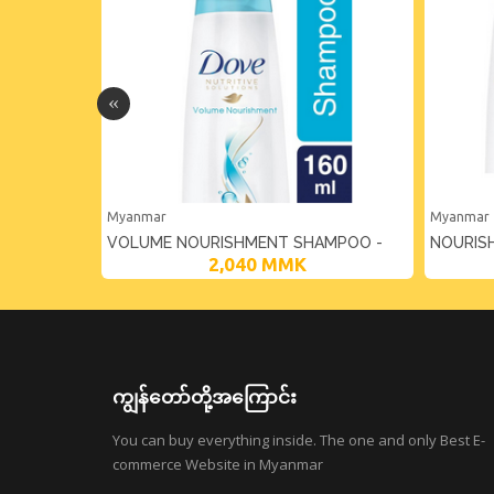
Myanmar
Myanmar
NT
VOLUME NOURISHMENT SHAMPOO -
NOURIS
2,040
MMK
160ML
320ML
ကျွန်တော်တို့အကြောင်း
You can buy everything inside. The one and only Best E-
commerce Website in Myanmar