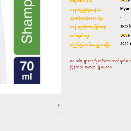
Dove
အမှတ်တံဆိပ်
Myan
ကုန်ပစ္စည်းမူလနိုင်ငံ
-
အာမခံ (ဝန်ဆောင်မှု)
အသစ်
ကုန်ပစ္စည်းအခြေအနေ
Dove
တင်သွင်းသူ
2020-
ကြော်ငြာတင်သည့်အချိန်
ဈေးနုန်းများသည် တင်ထားသည့်ရက်မှ တစ်
ပြန်လည် အတည်ပြု ပေးရန်