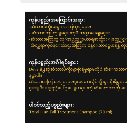
ကုန်ပစ္စည်းအကြောင်းအရာ :
-ဆံသားပ်က္စီးမႈမွ ကာကြယ္ျခင္း
- ဆံသားကြ်တ္ျခင္းကုိ သက္သာေစျခင္း
-ဆံသားအတြက္ လုိအပ္သည့္အာဟာရဓာတ္မ်ား ျဖည့္တ
-အိမ္အေရာက္ဝန္ေဆာင္မႈအတြက္ ဝန္ေဆာင္ခေပးရန္ လို
ကုန်ပစ္စည်းအင်္ဂါရပ်များ :
Dove နဲ႕ဆိုဆံသားပ်က္စီးမွာစိုးရိမ္စရာမလိုပဲ ဆံ
နမွာပါ။
ဆံသားေတြ ေျပာင္းဖူးေမႊးလိုပ်က္စီးမွာ စိုးရိမ္စရ
င္းျပီး ႏူးညံ့ေပ်ာ့ေျပာင္းတဲ့ ဆံေကသာကို ေပးစြ
ပါဝင်သည့်ပစ္စည်းများ :
Total Hair Fall Treatment Shampoo (70 ml)