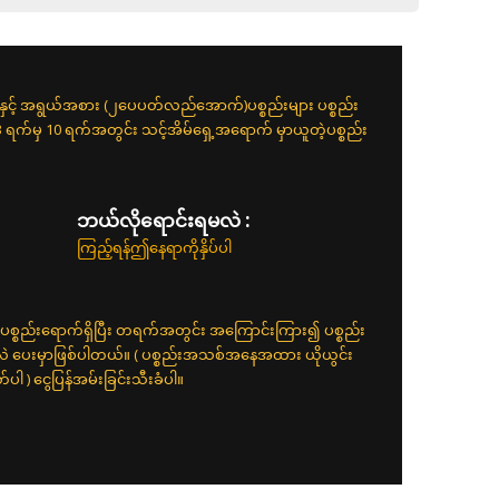
းနှင့် အရွယ်အစား (၂ပေပတ်လည်အောက်)ပစ္စည်းများ ပစ္စည်း
 3 ရက်မှ 10 ရက်အတွင်း သင့်အိမ်ရှေ့အရောက် မှာယူတဲ့ပစ္စည်း
ဘယ်လိုရောင်းရမလဲ :
ကြည့်ရန်ဤနေရာကိုနှိပ်ပါ
ပစ္စည်းရောက်ရှိပြီး တရက်အတွင်း အကြောင်းကြား၍ ပစ္စည်း
်လဲ ပေးမှာဖြစ်ပါတယ်။ ( ပစ္စည်းအသစ်အနေအထား ယိုယွင်း
 ) ငွေပြန်အမ်းခြင်းသီးခံပါ။