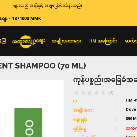
းများသည် အချိန်နှင့် အမျှပြောင်းလဲနိုင်သည်။
စျေး - 1874000 MMK
အထူးလျှော့စျေး
အမျိုးအစားများ
HM အကြောင်း
ဆက်သ
ENT SHAMPOO (70 ML)
ကုန်ပစ္စည်းအခြေခံ
(0)
HM_4
ID
Dove
အမျိုးအစား
890
M
ဈေးနှုန်း
လက်ကျ
ရရှိနိုင်မှု