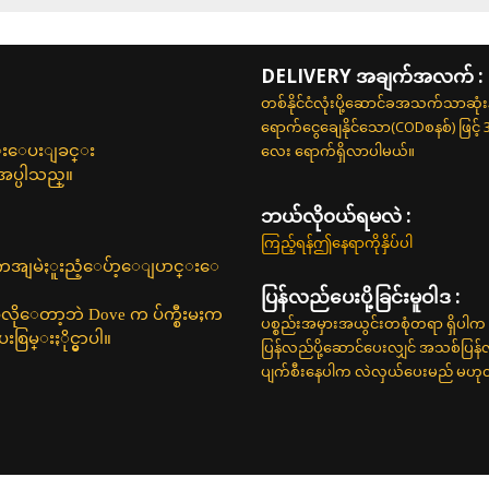
DELIVERY အချက်အလက် :
တစ်နိုင်ငံလုံးပို့ဆောင်ခအသက်သာဆုံ
ရောက်ငွေချေနိုင်သော(CODစနစ်) ဖြင့်
လေး ရောက်ရှိလာပါမယ်။
င္းေပးျခင္း
အပ္ပါသည္။
ဘယ်လို၀ယ်ရမလဲ :
ကြည့်ရန်ဤနေရာကိုနှိပ်ပါ
ေကသာကအျမဲႏူးညံ့ေပ်ာ့ေျပာင္းေ
ပြန်လည်ပေးပို့ခြင်းမူဝါဒ :
ာမလိုေတာ့ဘဲ Dove က ပ်က္စီးမႈက
ပစ္စည်းအမှားအယွင်းတစုံတရာ ရှိပါက 
မ္းႏိုင္မွာပါ။
ပြန်လည်ပို့ဆောင်ပေးလျှင် အသစ်ပြန
ပျက်စီးနေပါက လဲလှယ်ပေးမည် မဟုတ်ပါ