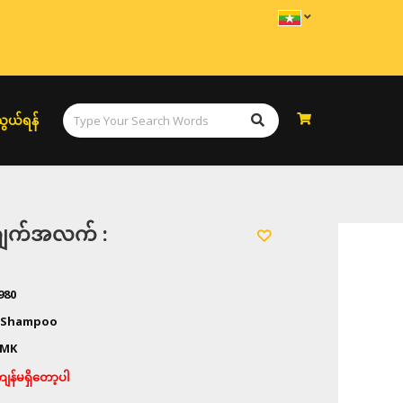
ွယ်ရန်
အချက်အလက် :
980
 Shampoo
MK
န်မရှိတော့ပါ