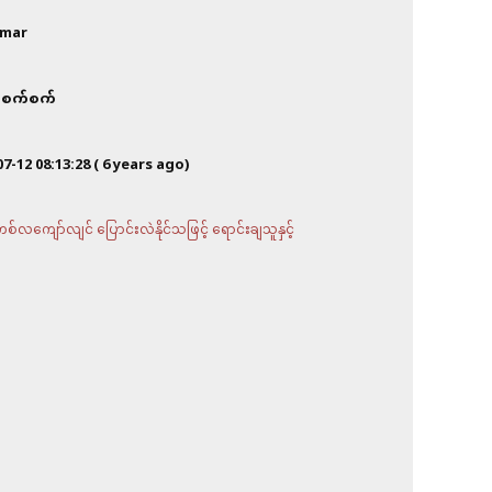
mar
စက်စက်
07-12 08:13:28
( 6 years ago)
လကျော်လျင် ပြောင်းလဲနိုင်သဖြင့် ရောင်းချသူနှင့်