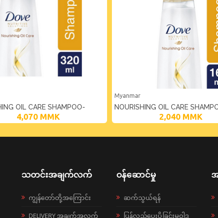
Myanmar
HING OIL CARE SHAMPOO-
NOURISHING OIL CARE SHAMP
4,070
MMK
2,040
MMK
(160ML)
သတင်းအချက်လက်
ဝန်ဆောင်မှု
အ
ကျွန်တော်တို့အကြောင်း
ဆက်သွယ်ရန်
DELIVERY အချက်အလက်
ပြန်လည်ပေးပို့ခြင်းမူဝါဒ