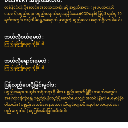
DELIVERY အချက်အလက် :
တစ်နိုင်ငံလုံးပို့ဆောင်ခအသက်သာဆုံးနှင့် အရွယ်အစား (၂ပေပတ်လည်
အောက်)ပစ္စည်းများ ပစ္စည်းရောက်ငွေချေနိုင်သော(CODစနစ်) ဖြင့် 3 ရက်မှ 10
ရက်အတွင်း သင့်အိမ်ရှေ့အရောက် မှာယူတဲ့ပစ္စည်းလေး ရောက်ရှိလာပါမယ်။
ဘယ်လို၀ယ်ရမလဲ :
ကြည့်ရန်ဤနေရာကိုနှိပ်ပါ
ဘယ်လိုရောင်းရမလဲ :
ကြည့်ရန်ဤနေရာကိုနှိပ်ပါ
ပြန်လည်ပေးပို့ခြင်းမူဝါဒ :
ပစ္စည်းအမှားအယွင်းတစုံတရာ ရှိပါက ပစ္စည်းရောက်ရှိပြီး တရက်အတွင်း
အကြောင်းကြား၍ ပစ္စည်းပြန်လည်ပို့ဆောင်ပေးလျှင် အသစ်ပြန်လဲ ပေးမှာဖြစ်
ပါတယ်။ ( ပစ္စည်းအသစ်အနေအထား ယိုယွင်းပျက်စီးနေပါက လဲလှယ်ပေး
မည် မဟုတ်ပါ ) ငွေပြန်အမ်းခြင်းသီးခံပါ။