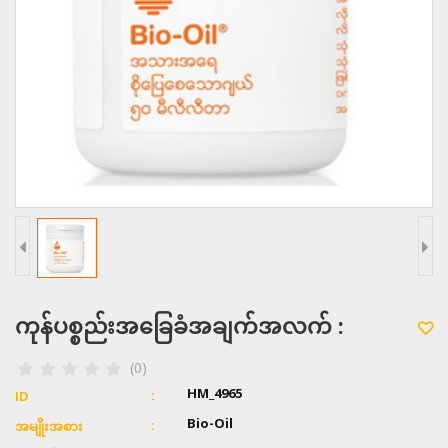
ကုန်ပစ္စည်းအခြေခံအချက်အလက် :
(0)
HM_4965
ID
Bio-Oil
အမျိုးအစား