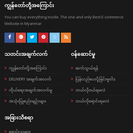
ကျွန်တော်တို့အကြောင်း
You can buy everything inside. The one and only Best E-commerce
Website in Myanmar
သတင်းအချက်လက်
ဝန်ဆောင်မှု
ကျွန်တော်တို့အကြောင်း
ဆက်သွယ်ရန်
DELIVERY အချက်အလက်
ပြန်လည်ပေးပို့ခြင်းမူဝါဒ
ကိုယ်ရေးအချက်အလက်မူ
ဘယ်လို၀ယ်ရမလဲ
အသုံးပြုစည်းမျဉ်းများ
ဘယ်လိုရောင်းရမလဲ
အခြားသိစရာ
ရောင်းသူများ