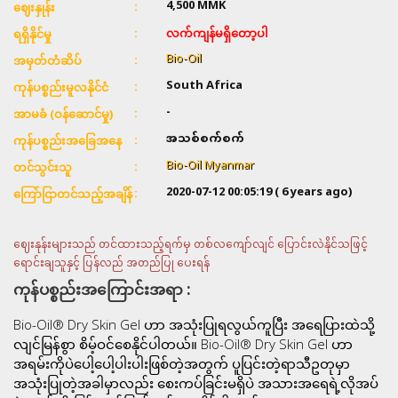
4,500
MMK
ဈေးနှုန်း
လက်ကျန်မရှိတော့ပါ
ရရှိနိုင်မှု
Bio-Oil
အမှတ်တံဆိပ်
South Africa
ကုန်ပစ္စည်းမူလနိုင်ငံ
-
အာမခံ (ဝန်ဆောင်မှု)
အသစ်စက်စက်
ကုန်ပစ္စည်းအခြေအနေ
Bio-Oil Myanmar
တင်သွင်းသူ
2020-07-12 00:05:19
( 6 years ago)
ကြော်ငြာတင်သည့်အချိန်
ဈေးနုန်းများသည် တင်ထားသည့်ရက်မှ တစ်လကျော်လျင် ပြောင်းလဲနိုင်သဖြင့်
ရောင်းချသူနှင့် ပြန်လည် အတည်ပြု ပေးရန်
ကုန်ပစ္စည်းအကြောင်းအရာ :
Bio-Oil® Dry Skin Gel ဟာ အသုံးပြုရလွယ်ကူပြီး အရေပြားထဲသို့
လျင်မြန်စွာ စိမ့်ဝင်စေနိုင်ပါတယ်။ Bio-Oil® Dry Skin Gel ဟာ
အရမ်းကိုပဲပေါ့ပေါ့ပါးပါးဖြစ်တဲ့အတွက် ပူပြင်းတဲ့ရာသီဥတုမှာ
အသုံးပြုတဲ့အခါမှာလည်း စေးကပ်ခြင်းမရှိပဲ အသားအရေရဲ့လိုအပ်