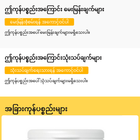
ဤကုန်ပစ္စည်းအကြောင်း မေးမြန်းချက်များ
မေးမြန်းစုံစမ်းရန် အကောင့်ဝင်ပါ
ဤကုန်ပစ္စည်းအပေါ် မေးမြန်းချက်များမရှိသေးပါ။
ဤကုန်ပစ္စည်းအကြောင်းသုံးသပ်ချက်များ
သုံးသပ်ချက်ရေးသားရန် အကောင့်ဝင်ပါ
ဤကုန်ပစ္စည်းအပေါ် သုံသပ်ချက်များမရှိသေးပါ။
အခြားကုန်ပစ္စည်းများ