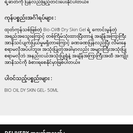
ရဲ့ဓာတ်ကို ပြန်လည်ဖြည့်တင်းပေးနိုင်ပါတယ်။
ကုန်ပစ္စည်းအင်္ဂါရပ်များ :
ထုတ်ကုန်သစ်ဖြစ်တဲ့ Bio-Oil® Dry Skin Gel ရဲ့ ကောင်းမွန်တဲ့
အရည်အသွေးကြောင့် တစ်ကြိမ်သုံးထားပြီးတာနဲ့ အချိန်အကြာကြီး
အာနိသင်ပျက်ပြယ်မှုမရှိတာကြောင့် ခဏခဏပြန်လည်ပြီး လိမ်းနေ
စရာမလိုအပ်ပါဘူး။ အသုံးပြုတဲ့အခါမှာလည်း အများကြီးအသုံးပြု
စရာမလိုဘဲ အနည်းငယ်အသုံးပြုရုံနဲ့ အချိန်အကြာကြီးအထိ အကျိုး
အာနိသင်ကို ခံစားရစေနိုင်မှာဖြစ်ပါတယ်။
ပါဝင်သည့်ပစ္စည်းများ :
BIO OIL DY SKIN GEL- 50ML