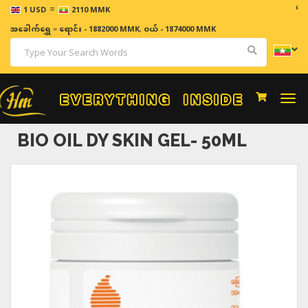
=
ဈေးနှုန်
1 USD
2110 MMK
အခေါက်ရွှေ
=
ရောင်း - 1882000 MMK
,
ဝယ် - 1874000 MMK
Togg
navi
BIO OIL DY SKIN GEL- 50ML