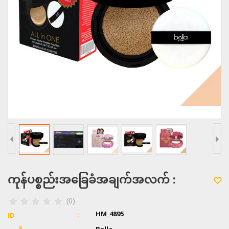
ကုန်ပစ္စည်းအခြေခံအချက်အလက် :
(0)
HM_4895
ID