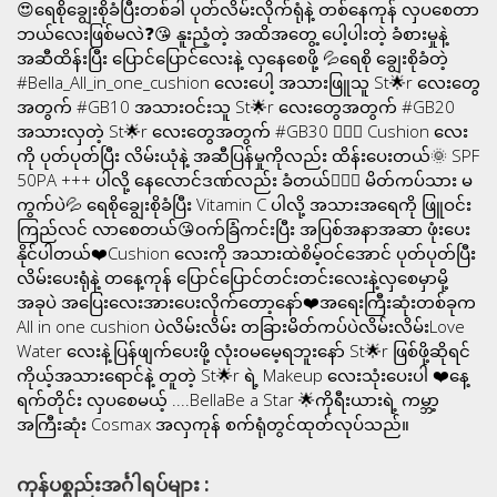
😍ရေစိုချွေးစိုခံပြီးတစ်ခါ ပုတ်လိမ်းလိုက်ရုံနဲ့ တစ်နေကုန် လှပစေတာ
ဘယ်လေးဖြစ်မလဲ❓😘 နူးညံ့တဲ့ အထိအတွေ့ ပေါ့ပါးတဲ့ ခံစားမှုနဲ့
အဆီထိန်းပြီး ပြောင်ပြောင်လေးနဲ့ လှနေစေဖို့ 💦ရေစို ချွေးစိုခံတဲ့
#Bella_All_in_one_cushion လေးပေါ့ အသားဖြူသူ St🌟r လေးတွေ
အတွက် #GB10 အသားဝင်းသူ St🌟r လေးတွေအတွက် #GB20
အသားလှတဲ့ St🌟r လေးတွေအတွက် #GB30 🧚🏻‍♀️ Cushion လေး
ကို ပုတ်ပုတ်ပြီး လိမ်းယုံနဲ့ အဆီပြန်မှုကိုလည်း ထိန်းပေးတယ်🌞 SPF
50PA +++ ပါလို့ နေလောင်ဒဏ်လည်း ခံတယ်💁🏻‍♀️ မိတ်ကပ်သား မ
ကွက်ပဲ💦 ရေစိုချွေးစိုခံပြီး Vitamin C ပါလို့ အသားအရေကို ဖြူဝင်း
ကြည်လင် လာစေတယ်😘ဝက်ခြံကင်းပြီး အပြစ်အနာအဆာ ဖုံးပေး
နိုင်ပါတယ်❤️Cushion လေးကို အသားထဲစိမ့်ဝင်အောင် ပုတ်ပုတ်ပြီး
လိမ်းပေးရုံနဲ့ တနေ့ကုန် ပြောင်ပြောင်တင်းတင်းလေးနဲ့လှစေမှာမို့
အခုပဲ အပြေးလေးအားပေးလိုက်တော့နော်❤️အရေးကြီးဆုံးတစ်ခုက
All in one cushion ပဲလိမ်းလိမ်း တခြားမိတ်ကပ်ပဲလိမ်းလိမ်းLove
Water လေးနဲ့ပြန်ဖျက်ပေးဖို့ လုံး၀မမေ့ရဘူးနော် St🌟r ဖြစ်ဖို့ဆိုရင်
ကိုယ့်အသားရောင်နဲ့ တူတဲ့ St🌟r ရဲ့ Makeup လေးသုံးပေးပါ ❤️နေ့
ရက်တိုင်း လှပစေမယ့် ....BellaBe a Star 🌟ကိုရီးယားရဲ့ ကမ္ဘာ့
အကြီးဆုံး Cosmax အလှကုန် စက်ရုံတွင်ထုတ်လုပ်သည်။
ကုန်ပစ္စည်းအင်္ဂါရပ်များ :