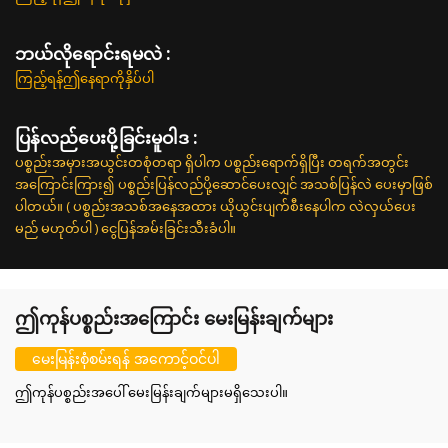
ဘယ်လိုရောင်းရမလဲ :
ကြည့်ရန်ဤနေရာကိုနှိပ်ပါ
ပြန်လည်ပေးပို့ခြင်းမူဝါဒ :
ပစ္စည်းအမှားအယွင်းတစုံတရာ ရှိပါက ပစ္စည်းရောက်ရှိပြီး တရက်အတွင်း
အကြောင်းကြား၍ ပစ္စည်းပြန်လည်ပို့ဆောင်ပေးလျှင် အသစ်ပြန်လဲ ပေးမှာဖြစ်
ပါတယ်။ ( ပစ္စည်းအသစ်အနေအထား ယိုယွင်းပျက်စီးနေပါက လဲလှယ်ပေး
မည် မဟုတ်ပါ ) ငွေပြန်အမ်းခြင်းသီးခံပါ။
ဤကုန်ပစ္စည်းအကြောင်း မေးမြန်းချက်များ
မေးမြန်းစုံစမ်းရန် အကောင့်ဝင်ပါ
ဤကုန်ပစ္စည်းအပေါ် မေးမြန်းချက်များမရှိသေးပါ။