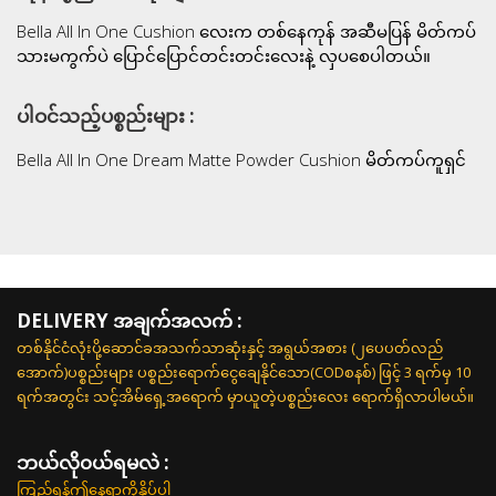
Bella All In One Cushion လေးက တစ်နေကုန် အဆီမပြန် မိတ်ကပ်
သားမကွက်ပဲ ပြောင်ပြောင်တင်းတင်းလေးနဲ့ လှပစေပါတယ်။
ပါဝင်သည့်ပစ္စည်းများ :
Bella All In One Dream Matte Powder Cushion မိတ်ကပ်ကူရှင်
DELIVERY အချက်အလက် :
တစ်နိုင်ငံလုံးပို့ဆောင်ခအသက်သာဆုံးနှင့် အရွယ်အစား (၂ပေပတ်လည်
အောက်)ပစ္စည်းများ ပစ္စည်းရောက်ငွေချေနိုင်သော(CODစနစ်) ဖြင့် 3 ရက်မှ 10
ရက်အတွင်း သင့်အိမ်ရှေ့အရောက် မှာယူတဲ့ပစ္စည်းလေး ရောက်ရှိလာပါမယ်။
ဘယ်လို၀ယ်ရမလဲ :
ကြည့်ရန်ဤနေရာကိုနှိပ်ပါ