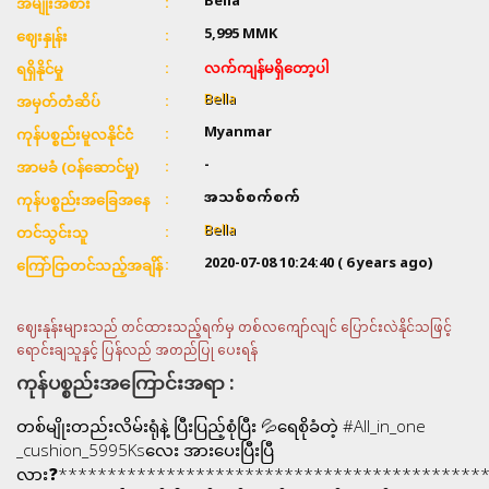
Bella
အမျိုးအစား
5,995
MMK
ဈေးနှုန်း
လက်ကျန်မရှိတော့ပါ
ရရှိနိုင်မှု
Bella
အမှတ်တံဆိပ်
Myanmar
ကုန်ပစ္စည်းမူလနိုင်ငံ
-
အာမခံ (ဝန်ဆောင်မှု)
အသစ်စက်စက်
ကုန်ပစ္စည်းအခြေအနေ
Bella
တင်သွင်းသူ
2020-07-08 10:24:40
( 6 years ago)
ကြော်ငြာတင်သည့်အချိန်
ဈေးနုန်းများသည် တင်ထားသည့်ရက်မှ တစ်လကျော်လျင် ပြောင်းလဲနိုင်သဖြင့်
ရောင်းချသူနှင့် ပြန်လည် အတည်ပြု ပေးရန်
ကုန်ပစ္စည်းအကြောင်းအရာ :
တစ်မျိုးတည်းလိမ်းရုံနဲ့ ပြီးပြည့်စုံပြီး 💦ရေစိုခံတဲ့ #All_in_one
_cushion_5995Ksလေး အားပေးပြီးပြီ
လား❓*******************************************