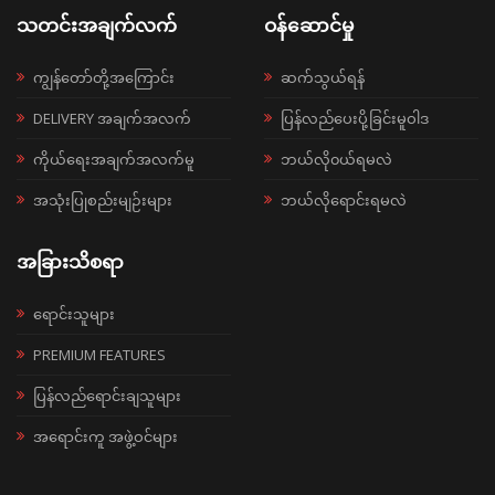
သတင်းအချက်လက်
ဝန်ဆောင်မှု
ကျွန်တော်တို့အကြောင်း
ဆက်သွယ်ရန်
DELIVERY အချက်အလက်
ပြန်လည်ပေးပို့ခြင်းမူဝါဒ
ကိုယ်ရေးအချက်အလက်မူ
ဘယ်လို၀ယ်ရမလဲ
အသုံးပြုစည်းမျဉ်းများ
ဘယ်လိုရောင်းရမလဲ
အခြားသိစရာ
ရောင်းသူများ
PREMIUM FEATURES
ပြန်လည်ရောင်းချသူများ
အရောင်းကူ အဖွဲ့ဝင်များ