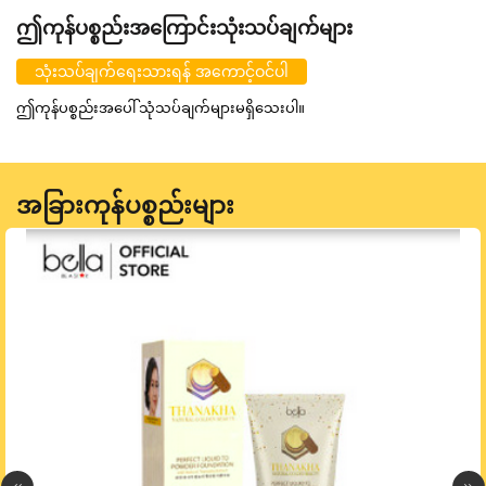
ဤကုန်ပစ္စည်းအကြောင်းသုံးသပ်ချက်များ
သုံးသပ်ချက်ရေးသားရန် အကောင့်ဝင်ပါ
ဤကုန်ပစ္စည်းအပေါ် သုံသပ်ချက်များမရှိသေးပါ။
အခြားကုန်ပစ္စည်းများ