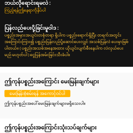
ဘယ်လိုရောင်းရမလဲ :
ကြည့်ရန်ဤနေရာကိုနှိပ်ပါ
ပြန်လည်ပေးပို့ခြင်းမူဝါဒ :
ပစ္စည်းအမှားအယွင်းတစုံတရာ ရှိပါက ပစ္စည်းရောက်ရှိပြီး တရက်အတွင်း
အကြောင်းကြား၍ ပစ္စည်းပြန်လည်ပို့ဆောင်ပေးလျှင် အသစ်ပြန်လဲ ပေးမှာဖြစ်
ပါတယ်။ ( ပစ္စည်းအသစ်အနေအထား ယိုယွင်းပျက်စီးနေပါက လဲလှယ်ပေး
မည် မဟုတ်ပါ ) ငွေပြန်အမ်းခြင်းသီးခံပါ။
ဤကုန်ပစ္စည်းအကြောင်း မေးမြန်းချက်များ
မေးမြန်းစုံစမ်းရန် အကောင့်ဝင်ပါ
ဤကုန်ပစ္စည်းအပေါ် မေးမြန်းချက်များမရှိသေးပါ။
ဤကုန်ပစ္စည်းအကြောင်းသုံးသပ်ချက်များ