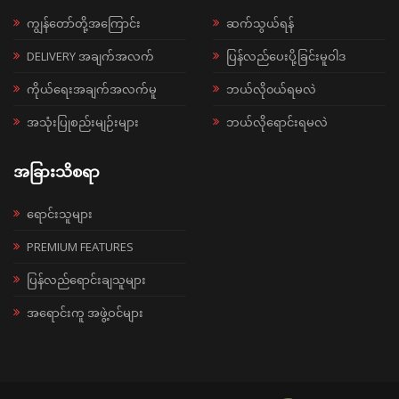
ကျွန်တော်တို့အကြောင်း
ဆက်သွယ်ရန်
DELIVERY အချက်အလက်
ပြန်လည်ပေးပို့ခြင်းမူဝါဒ
ကိုယ်ရေးအချက်အလက်မူ
ဘယ်လို၀ယ်ရမလဲ
အသုံးပြုစည်းမျဉ်းများ
ဘယ်လိုရောင်းရမလဲ
အခြားသိစရာ
ရောင်းသူများ
PREMIUM FEATURES
ပြန်လည်ရောင်းချသူများ
အရောင်းကူ အဖွဲ့ဝင်များ