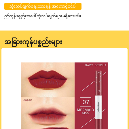
သုံးသပ်ချက်ရေးသားရန် အကောင့်ဝင်ပါ
ဤကုန်ပစ္စည်းအပေါ် သုံသပ်ချက်များမရှိသေးပါ။
အခြားကုန်ပစ္စည်းများ