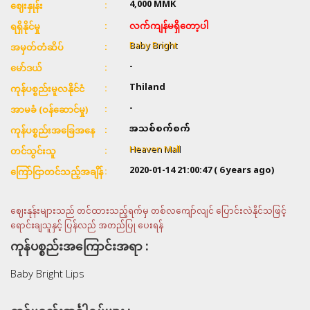
4,000
MMK
ဈေးနှုန်း
လက်ကျန်မရှိတော့ပါ
ရရှိနိုင်မှု
Baby Bright
အမှတ်တံဆိပ်
-
မော်ဒယ်
Thiland
ကုန်ပစ္စည်းမူလနိုင်ငံ
-
အာမခံ (ဝန်ဆောင်မှု)
အသစ်စက်စက်
ကုန်ပစ္စည်းအခြေအနေ
Heaven Mall
တင်သွင်းသူ
2020-01-14 21:00:47
( 6 years ago)
ကြော်ငြာတင်သည့်အချိန်
ဈေးနုန်းများသည် တင်ထားသည့်ရက်မှ တစ်လကျော်လျင် ပြောင်းလဲနိုင်သဖြင့်
ရောင်းချသူနှင့် ပြန်လည် အတည်ပြု ပေးရန်
ကုန်ပစ္စည်းအကြောင်းအရာ :
Baby Bright Lips