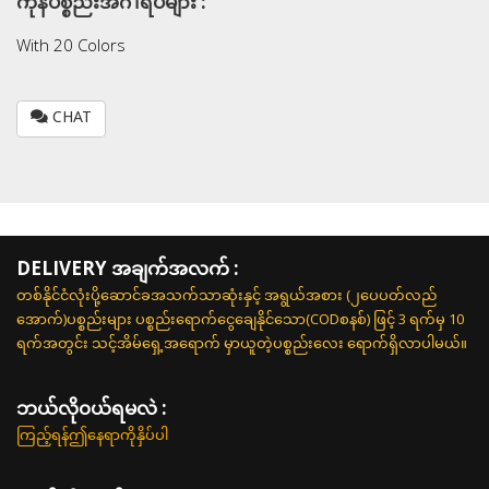
ကုန်ပစ္စည်းအင်္ဂါရပ်များ :
With 20 Colors
CHAT
DELIVERY အချက်အလက် :
တစ်နိုင်ငံလုံးပို့ဆောင်ခအသက်သာဆုံးနှင့် အရွယ်အစား (၂ပေပတ်လည်
အောက်)ပစ္စည်းများ ပစ္စည်းရောက်ငွေချေနိုင်သော(CODစနစ်) ဖြင့် 3 ရက်မှ 10
ရက်အတွင်း သင့်အိမ်ရှေ့အရောက် မှာယူတဲ့ပစ္စည်းလေး ရောက်ရှိလာပါမယ်။
ဘယ်လို၀ယ်ရမလဲ :
ကြည့်ရန်ဤနေရာကိုနှိပ်ပါ