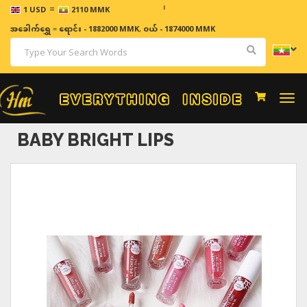
=
ဈေးနှုန်
1 USD
2110 MMK
အခေါက်ရွှေ
=
ရောင်း - 1882000 MMK
,
ဝယ် - 1874000 MMK
Togg
navi
BABY BRIGHT LIPS