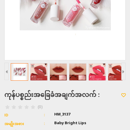
ကုန်ပစ္စည်းအခြေခံအချက်အလက် :
(0)
HM_3137
ID
Baby Bright Lips
အမျိုးအစား