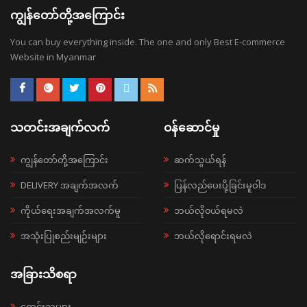
ကျွန်တော်တို့အကြောင်း
You can buy everything inside. The one and only Best E-commerce
Website in Myanmar
သတင်းအချက်လက်
ဝန်ဆောင်မှု
ကျွန်တော်တို့အကြောင်း
ဆက်သွယ်ရန်
DELIVERY အချက်အလက်
ပြန်လည်ပေးပို့ခြင်းမူဝါဒ
ကိုယ်ရေးအချက်အလက်မူ
ဘယ်လို၀ယ်ရမလဲ
အသုံးပြုစည်းမျဉ်းများ
ဘယ်လိုရောင်းရမလဲ
အခြားသိစရာ
ရောင်းသူများ