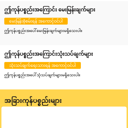
ဤကုန်ပစ္စည်းအကြောင်း မေးမြန်းချက်များ
မေးမြန်းစုံစမ်းရန် အကောင့်ဝင်ပါ
ဤကုန်ပစ္စည်းအပေါ် မေးမြန်းချက်များမရှိသေးပါ။
ဤကုန်ပစ္စည်းအကြောင်းသုံးသပ်ချက်များ
သုံးသပ်ချက်ရေးသားရန် အကောင့်ဝင်ပါ
ဤကုန်ပစ္စည်းအပေါ် သုံသပ်ချက်များမရှိသေးပါ။
အခြားကုန်ပစ္စည်းများ