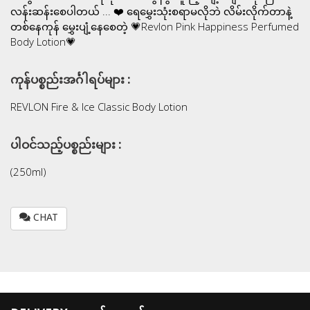
လန်းဆန်းစေပါတယ် ... ❤️ ရေမွှေးသုံးစရာမလိုဘဲ လိမ်းလိုက်တာနဲ့
တစ်နေကုန် မွှေးပျံ့နေစေတဲ့ 💗Revlon Pink Happiness Perfumed
Body Lotion💗
ကုန်ပစ္စည်းအင်္ဂါရပ်များ :
REVLON Fire & Ice Classic Body Lotion
ပါဝင်သည့်ပစ္စည်းများ :
(250ml)
CHAT