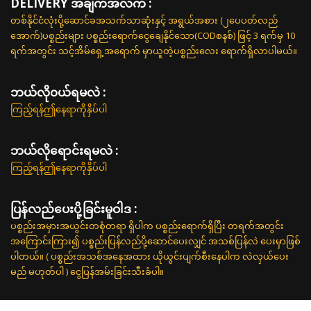
DELIVERY အချက်အလက် :
တစ်နိုင်ငံလုံးပို့ဆောင်ခအသက်သာဆုံးနှင့် အရွယ်အစား (၂ပေပတ်လည်
အောက်)ပစ္စည်းများ ပစ္စည်းရောက်ငွေချေနိုင်သော(CODစနစ်) ဖြင့် 3 ရက်မှ 10
ရက်အတွင်း သင့်အိမ်ရှေ့အရောက် မှာယူတဲ့ပစ္စည်းလေး ရောက်ရှိလာပါမယ်။
ဘယ်လို၀ယ်ရမလဲ :
ကြည့်ရန်ဤနေရာကိုနှိပ်ပါ
ဘယ်လိုရောင်းရမလဲ :
ကြည့်ရန်ဤနေရာကိုနှိပ်ပါ
ပြန်လည်ပေးပို့ခြင်းမူဝါဒ :
ပစ္စည်းအမှားအယွင်းတစုံတရာ ရှိပါက ပစ္စည်းရောက်ရှိပြီး တရက်အတွင်း
အကြောင်းကြား၍ ပစ္စည်းပြန်လည်ပို့ဆောင်ပေးလျှင် အသစ်ပြန်လဲ ပေးမှာဖြစ်
ပါတယ်။ ( ပစ္စည်းအသစ်အနေအထား ယိုယွင်းပျက်စီးနေပါက လဲလှယ်ပေး
မည် မဟုတ်ပါ ) ငွေပြန်အမ်းခြင်းသီးခံပါ။