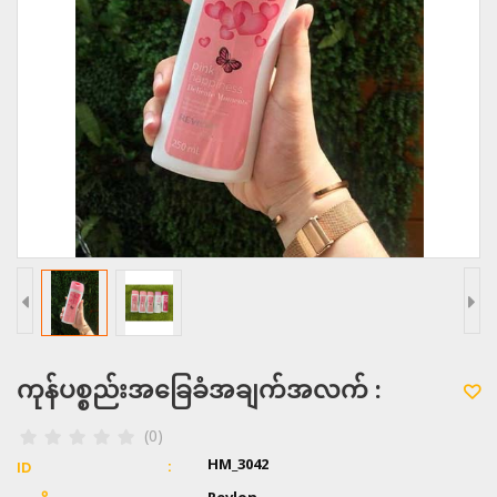
ကုန်ပစ္စည်းအခြေခံအချက်အလက် :
(0)
HM_3042
ID