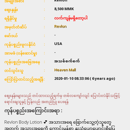
Revlon
အမျိုးအစား
8,500
MMK
ဈေးနှုန်း
လက်ကျန်မရှိတော့ပါ
ရရှိနိုင်မှု
Revlon
အမှတ်တံဆိပ်
-
မော်ဒယ်
USA
ကုန်ပစ္စည်းမူလနိုင်ငံ
-
အာမခံ (ဝန်ဆောင်မှု)
အသစ်စက်စက်
ကုန်ပစ္စည်းအခြေအနေ
Heaven Mall
တင်သွင်းသူ
2020-01-10 08:33:06
( 6 years ago)
ကြော်ငြာတင်သည့်အချိန်
ဈေးနုန်းများသည် တင်ထားသည့်ရက်မှ တစ်လကျော်လျင် ပြောင်းလဲနိုင်သဖြင့်
ရောင်းချသူနှင့် ပြန်လည် အတည်ပြု ပေးရန်
ကုန်ပစ္စည်းအကြောင်းအရာ :
Revlon Body Lotion 💕 အသားအရေ ခြောက်သွေ့တဲ့သူတွေ
အတွက် အသားအရေကို ကောင်းမွန်စွာ နူးညံ့ပျော့ပျောင်းစိုပြေ