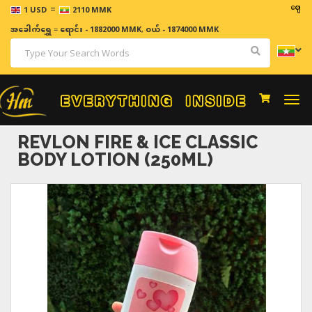
=
ဈေးနှုန်းမျ
1 USD
2110 MMK
အခေါက်ရွှေ
=
ရောင်း - 1882000 MMK
,
ဝယ် - 1874000 MMK
Togg
navi
REVLON FIRE & ICE CLASSIC
BODY LOTION (250ML)